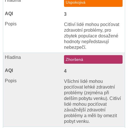
Uspokojivá
3
Citliví lidé mohou pociťovat
zdravotní problémy, pro
zbytek populace dosažené
hodnoty nepředstavují
nebezpečí.
Zhoršená
4
Všichni lidé mohou
pociťovat lehké zdravotní
problémy (zejména při
delším pobytu venku). Citliví
lidé mohou pociťovat
závažnější zdravotní
problémy a měli by omezit
pobyt venku.