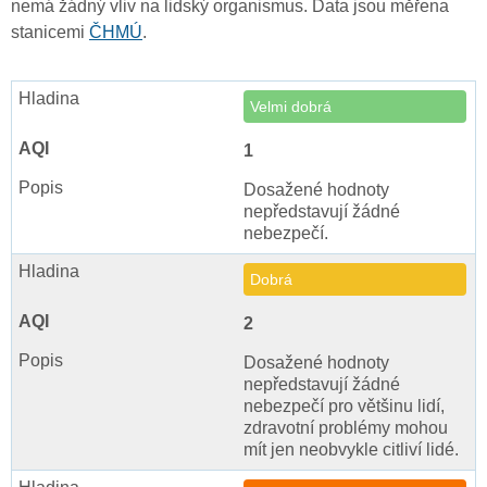
nemá žádný vliv na lidský organismus. Data jsou měřena
stanicemi
ČHMÚ
.
Velmi dobrá
1
Dosažené hodnoty
nepředstavují žádné
nebezpečí.
Dobrá
2
Dosažené hodnoty
nepředstavují žádné
nebezpečí pro většinu lidí,
zdravotní problémy mohou
mít jen neobvykle citliví lidé.