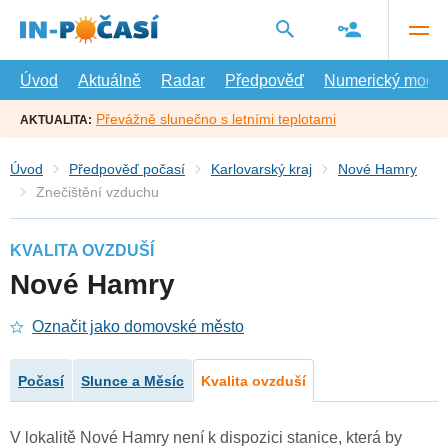
Přejít
na
hlavní
obsah
Úvod
Aktuálně
Radar
Předpověď
Numerický model
Převážně slunečno s letními teplotami
AKTUALITA:
Úvod
Předpověď počasí
Karlovarský kraj
Nové Hamry
Znečištění vzduchu
KVALITA OVZDUŠÍ
Nové Hamry
Označit jako domovské město
Počasí
Slunce a Měsíc
Kvalita ovzduší
V lokalitě Nové Hamry není k dispozici stanice, která by