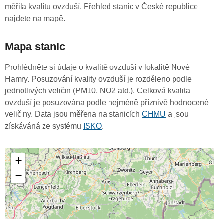
měřila kvalitu ovzduší. Přehled stanic v České republice
najdete na mapě.
Mapa stanic
Prohlédněte si údaje o kvalitě ovzduší v lokalitě Nové
Hamry. Posuzování kvality ovzduší je rozděleno podle
jednotlivých veličin (PM10, NO2 atd.). Celková kvalita
ovzduší je posuzována podle nejméně příznivě hodnocené
veličiny. Data jsou měřena na stanicích
ČHMÚ
a jsou
získáváná ze systému
ISKO
.
+
−