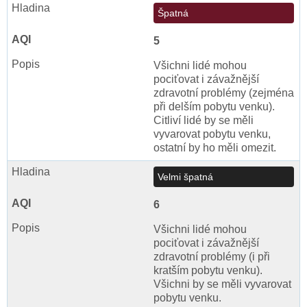
Špatná
5
Všichni lidé mohou
pociťovat i závažnější
zdravotní problémy (zejména
při delším pobytu venku).
Citliví lidé by se měli
vyvarovat pobytu venku,
ostatní by ho měli omezit.
Velmi špatná
6
Všichni lidé mohou
pociťovat i závažnější
zdravotní problémy (i při
kratším pobytu venku).
Všichni by se měli vyvarovat
pobytu venku.