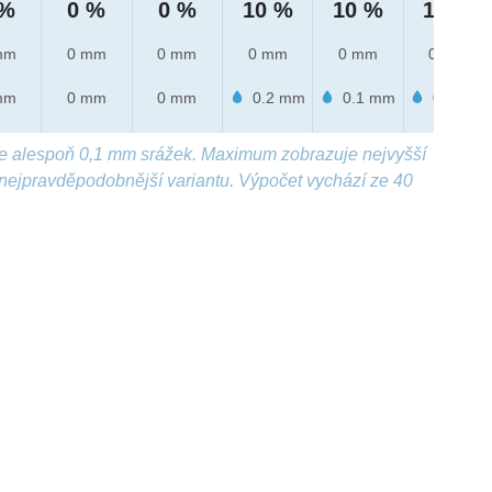
 %
0 %
0 %
10 %
10 %
10 %
mm
0 mm
0 mm
0 mm
0 mm
0 mm
mm
0 mm
0 mm
0.2 mm
0.1 mm
0.2 mm
e alespoň 0,1 mm srážek. Maximum zobrazuje nejvyšší
nejpravděpodobnější variantu. Výpočet vychází ze 40