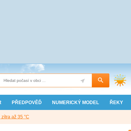
R
PŘEDPOVĚĎ
NUMERICKÝ
MODEL
ŘEKY
, zítra až 35 °C