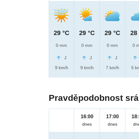
29 °C
29 °C
29 °C
28
0 mm
0 mm
0 mm
0 
J
J
J
9 km/h
9 km/h
7 km/h
5 k
Pravděpodobnost srá
16:00
17:00
18
dnes
dnes
dn