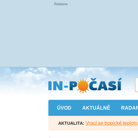
Přejít
na
hlavní
obsah
ÚVOD
AKTUÁLNĚ
RADA
Vrací se tropické teploty
AKTUALITA: