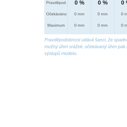
0 %
0 %
0
Pravděpod.
Očekáváno
0 mm
0 mm
0 
Maximum
0 mm
0 mm
0 
Pravděpodobnost udává šanci, že spadn
možný úhrn srážek, očekávaný úhrn pak 
výstupů modelu.