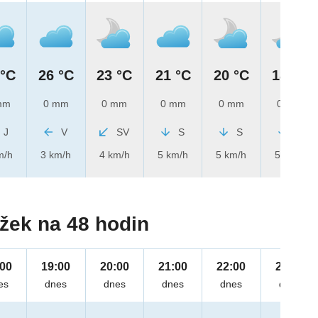
 °C
26 °C
23 °C
21 °C
20 °C
18 °C
mm
0 mm
0 mm
0 mm
0 mm
0 mm
J
V
SV
S
S
S
m/h
3 km/h
4 km/h
5 km/h
5 km/h
5 km/h
žek na 48 hodin
:00
19:00
20:00
21:00
22:00
23:00
es
dnes
dnes
dnes
dnes
dnes