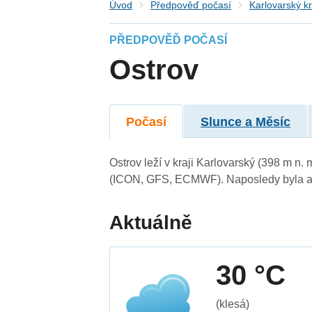
Úvod
Předpověď počasí
Karlovarský kr
PŘEDPOVĚĎ POČASÍ
Ostrov
Počasí
Slunce a Měsíc
Ostrov leží v kraji Karlovarský (398 m n
(ICON, GFS, ECMWF). Naposledy byla ak
Aktuálně
30 °C
(klesá)