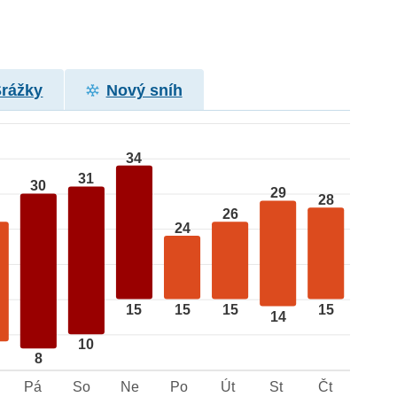
Srážky
Nový sníh
34
31
30
29
28
26
24
15
15
15
15
14
10
8
Pá
So
Ne
Po
Út
St
Čt