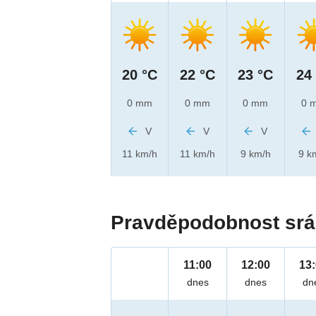
20 °C
22 °C
23 °C
24
0 mm
0 mm
0 mm
0 
V
V
V
11 km/h
11 km/h
9 km/h
9 k
Pravděpodobnost srá
11:00
12:00
13
dnes
dnes
dn