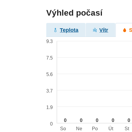
Výhled počasí
Teplota
Vítr
9.3
7.5
5.6
3.7
1.9
0
0
0
0
0
0
So
Ne
Po
Út
St