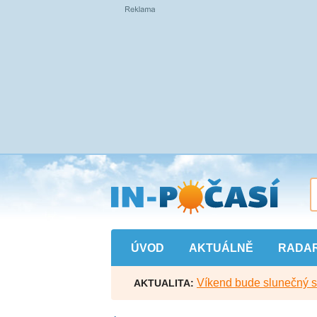
Přejít
na
hlavní
obsah
ÚVOD
AKTUÁLNĚ
RADA
Víkend bude slunečný s l
AKTUALITA: