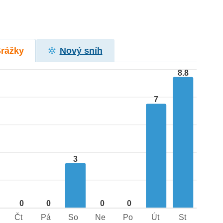
Srážky
Nový sníh
8.8
7
3
0
0
0
0
Čt
Pá
So
Ne
Po
Út
St