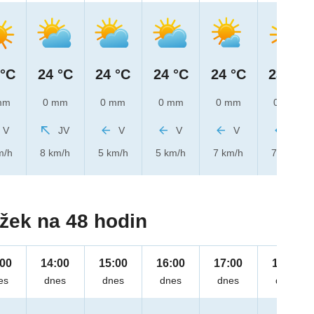
 °C
24 °C
24 °C
24 °C
24 °C
23 °C
mm
0 mm
0 mm
0 mm
0 mm
0 mm
V
JV
V
V
V
V
m/h
8 km/h
5 km/h
5 km/h
7 km/h
7 km/h
žek na 48 hodin
:00
14:00
15:00
16:00
17:00
18:00
es
dnes
dnes
dnes
dnes
dnes