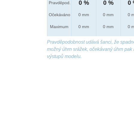
0 %
0 %
0
Pravděpod.
Očekáváno
0 mm
0 mm
0 
Maximum
0 mm
0 mm
0 
Pravděpodobnost udává šanci, že spadn
možný úhrn srážek, očekávaný úhrn pak 
výstupů modelu.