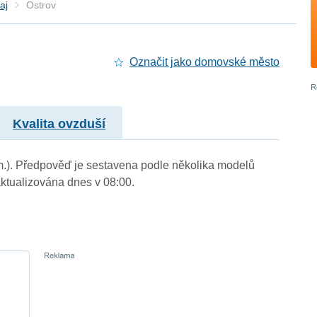
aj
Ostrov
Označit jako domovské město
Kvalita ovzduší
. m.). Předpověď je sestavena podle několika modelů
tualizována dnes v 08:00.