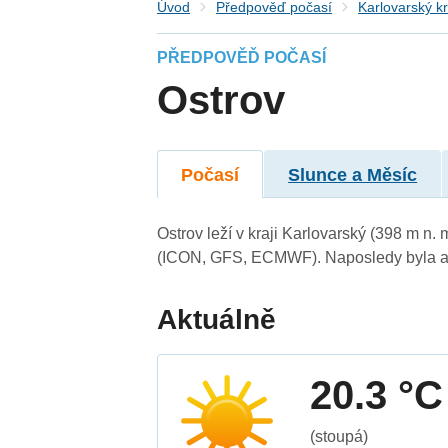
Úvod
Předpověď počasí
Karlovarský kr
PŘEDPOVĚĎ POČASÍ
Ostrov
Počasí
Slunce a Měsíc
Ostrov leží v kraji Karlovarský (398 m n
(ICON, GFS, ECMWF). Naposledy byla ak
Aktuálně
20.3 °C
(stoupá)