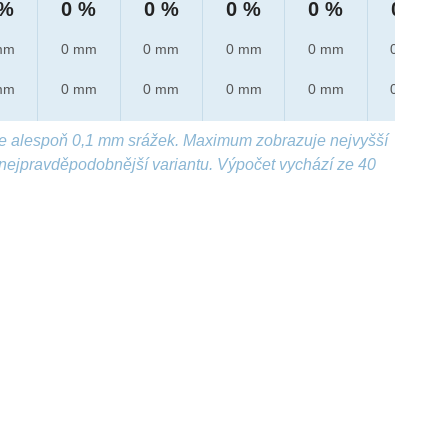
 %
0 %
0 %
0 %
0 %
0 %
mm
0 mm
0 mm
0 mm
0 mm
0 mm
mm
0 mm
0 mm
0 mm
0 mm
0 mm
e alespoň 0,1 mm srážek. Maximum zobrazuje nejvyšší
nejpravděpodobnější variantu. Výpočet vychází ze 40