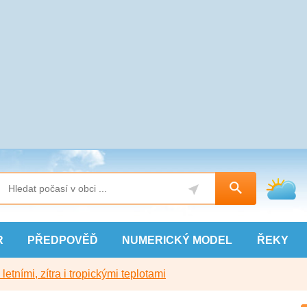
R
PŘEDPOVĚĎ
NUMERICKÝ
MODEL
ŘEKY
etními, zítra i tropickými teplotami