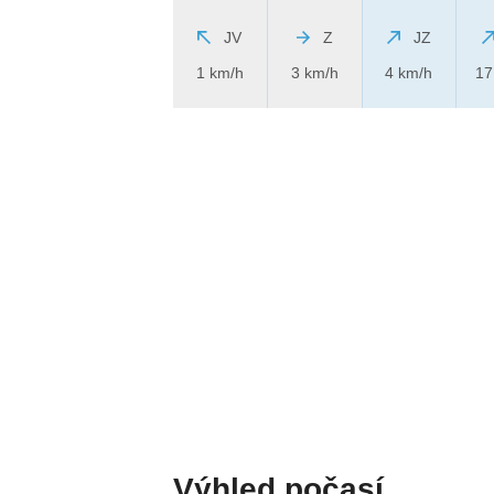
JV
Z
JZ
1 km/h
3 km/h
4 km/h
17
Výhled počasí