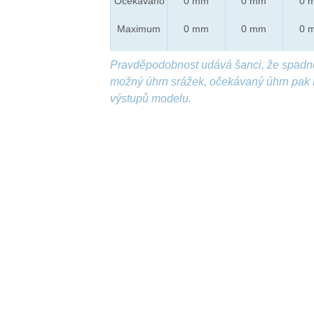
Očekáváno
0 mm
0 mm
0 
Maximum
0 mm
0 mm
0 
Pravděpodobnost udává šanci, že spadn
možný úhrn srážek, očekávaný úhrn pak 
výstupů modelu.