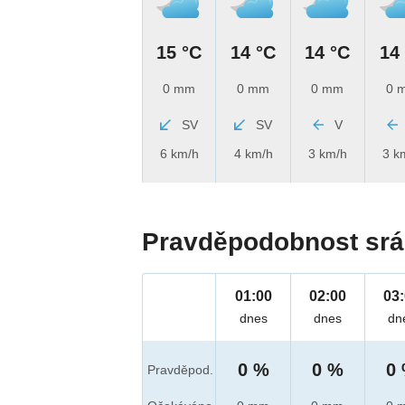
15 °C
14 °C
14 °C
14
0 mm
0 mm
0 mm
0 
SV
SV
V
6 km/h
4 km/h
3 km/h
3 k
Pravděpodobnost srá
01:00
02:00
03
dnes
dnes
dn
0 %
0 %
0
Pravděpod.