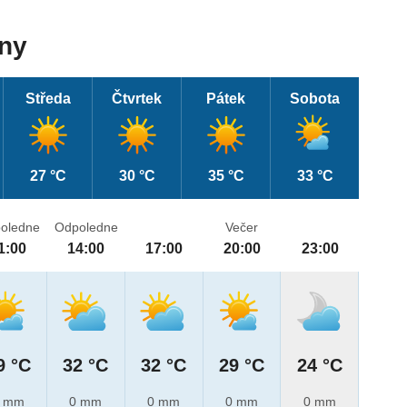
dny
Středa
Čtvrtek
Pátek
Sobota
27 °C
30 °C
35 °C
33 °C
oledne
Odpoledne
Večer
1:00
14:00
17:00
20:00
23:00
9 °C
32 °C
32 °C
29 °C
24 °C
 mm
0 mm
0 mm
0 mm
0 mm