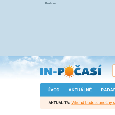
Přejít
na
hlavní
obsah
ÚVOD
AKTUÁLNĚ
RADA
Víkend bude slunečný s l
AKTUALITA: