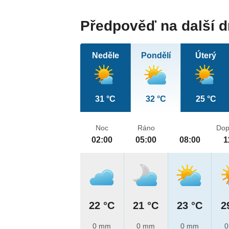
Předpověď na další 
Neděle
Pondělí
Úterý
31 °C
32 °C
25 °C
Noc
Ráno
Dop
02:00
05:00
08:00
1
22 °C
21 °C
23 °C
2
0 mm
0 mm
0 mm
0