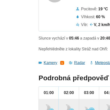
Pocitově:
19 °C
Vlhkost:
60 %
Vítr:
V, 2 km/
Slunce vychází v
05:46
a zapadá v
20:4
Nepřehlédněte z lokality Stráž nad Ohří:
Kamery
Radar
Meteost
1
Podrobná předpověď 
01:00
02:00
03:00
04