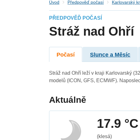
Úvod
Předpověď počasí
Karlovarský kr
PŘEDPOVĚĎ POČASÍ
Stráž nad Ohří
Počasí
Slunce a Měsíc
Stráž nad Ohří leží v kraji Karlovarský (
modelů (ICON, GFS, ECMWF). Naposledy 
Aktuálně
17.9 °C
(klesá)