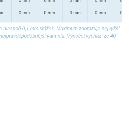
mm
0 mm
0 mm
0 mm
0 mm
0 mm
mm
0 mm
0 mm
0 mm
0 mm
0 mm
e alespoň 0,1 mm srážek. Maximum zobrazuje nejvyšší
nejpravděpodobnější variantu. Výpočet vychází ze 40