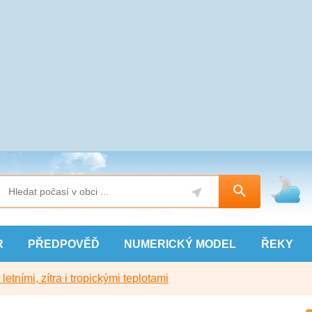
R
PŘEDPOVĚĎ
NUMERICKÝ
MODEL
ŘEKY
etními, zítra i tropickými teplotami