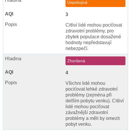
Uspokojivá
3
Citliví lidé mohou pociťovat
zdravotní problémy, pro
zbytek populace dosažené
hodnoty nepředstavují
nebezpečí.
Zhoršená
4
Všichni lidé mohou
pociťovat lehké zdravotní
problémy (zejména při
delším pobytu venku). Citliví
lidé mohou pociťovat
závažnější zdravotní
problémy a měli by omezit
pobyt venku.