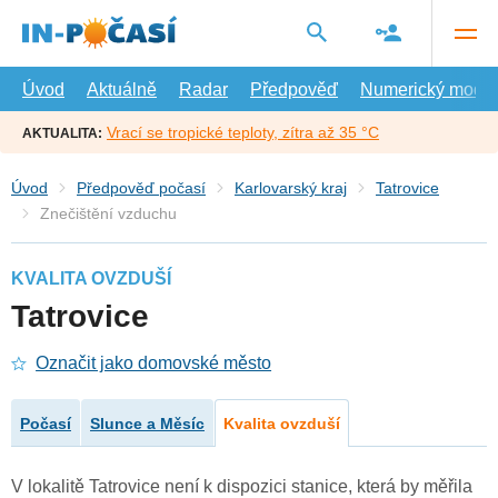
Přejít
na
hlavní
obsah
Úvod
Aktuálně
Radar
Předpověď
Numerický model
Vrací se tropické teploty, zítra až 35 °C
AKTUALITA:
Úvod
Předpověď počasí
Karlovarský kraj
Tatrovice
Znečištění vzduchu
KVALITA OVZDUŠÍ
Tatrovice
Označit jako domovské město
Počasí
Slunce a Měsíc
Kvalita ovzduší
V lokalitě Tatrovice není k dispozici stanice, která by měřila