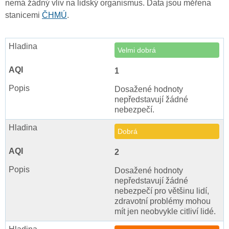
nemá žádný vliv na lidský organismus. Data jsou měřena
stanicemi
ČHMÚ
.
Velmi dobrá
1
Dosažené hodnoty
nepředstavují žádné
nebezpečí.
Dobrá
2
Dosažené hodnoty
nepředstavují žádné
nebezpečí pro většinu lidí,
zdravotní problémy mohou
mít jen neobvykle citliví lidé.