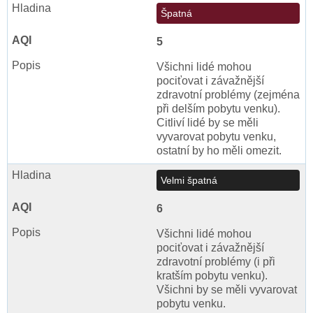
Špatná
5
Všichni lidé mohou
pociťovat i závažnější
zdravotní problémy (zejména
při delším pobytu venku).
Citliví lidé by se měli
vyvarovat pobytu venku,
ostatní by ho měli omezit.
Velmi špatná
6
Všichni lidé mohou
pociťovat i závažnější
zdravotní problémy (i při
kratším pobytu venku).
Všichni by se měli vyvarovat
pobytu venku.