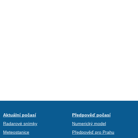
Aktuální počasí
Předpověď počasí
Radarové snímky
Numerický model
Meteostanice
Předpověď pro Prahu