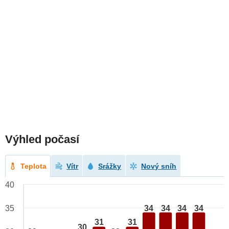
Výhled počasí
Teplota
Vítr
Srážky
Nový sníh
40
34
34
34
34
35
31
31
30