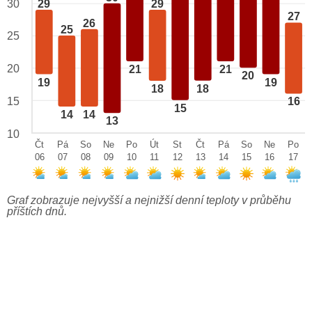
29
29
30
27
26
25
25
20
21
21
20
19
19
18
18
15
16
15
14
14
13
10
Čt
Pá
So
Ne
Po
Út
St
Čt
Pá
So
Ne
Po
06
07
08
09
10
11
12
13
14
15
16
17
Graf zobrazuje nejvyšší a nejnižší denní teploty v průběhu
příštích dnů.