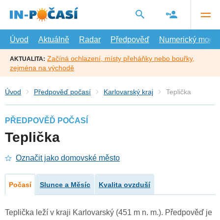
Přejít
na
hlavní
obsah
Úvod
Aktuálně
Radar
Předpověď
Numerický model
Začíná ochlazení, místy přeháňky nebo bouřky,
AKTUALITA:
zejména na východě
Úvod
Předpověď počasí
Karlovarský kraj
Teplička
PŘEDPOVĚĎ POČASÍ
Teplička
Označit jako domovské město
Počasí
Slunce a Měsíc
Kvalita ovzduší
Teplička leží v kraji Karlovarský (451 m n. m.). Předpověď je