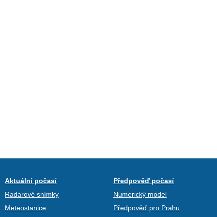
Aktuální počasí
Předpověď počasí
Radarové snímky
Numerický model
Meteostanice
Předpověď pro Prahu