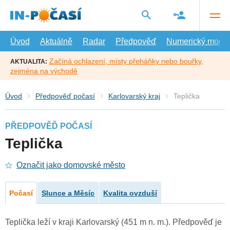
Přejít
na
hlavní
obsah
Úvod
Aktuálně
Radar
Předpověď
Numerický model
Začíná ochlazení, místy přeháňky nebo bouřky,
AKTUALITA:
zejména na východě
Úvod
Předpověď počasí
Karlovarský kraj
Teplička
PŘEDPOVĚĎ POČASÍ
Teplička
Označit jako domovské město
Počasí
Slunce a Měsíc
Kvalita ovzduší
Teplička leží v kraji Karlovarský (451 m n. m.). Předpověď je