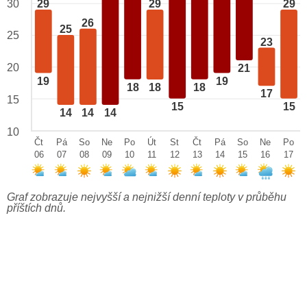
29
29
29
30
26
25
25
23
20
21
19
19
18
18
18
17
15
15
15
14
14
14
10
Čt
Pá
So
Ne
Po
Út
St
Čt
Pá
So
Ne
Po
06
07
08
09
10
11
12
13
14
15
16
17
Graf zobrazuje nejvyšší a nejnižší denní teploty v průběhu
příštích dnů.