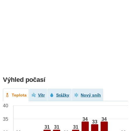
Výhled počasí
Teplota
Vítr
Srážky
Nový sníh
40
34
34
35
33
31
31
31