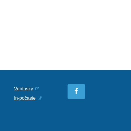
Ventusky
In-počasie