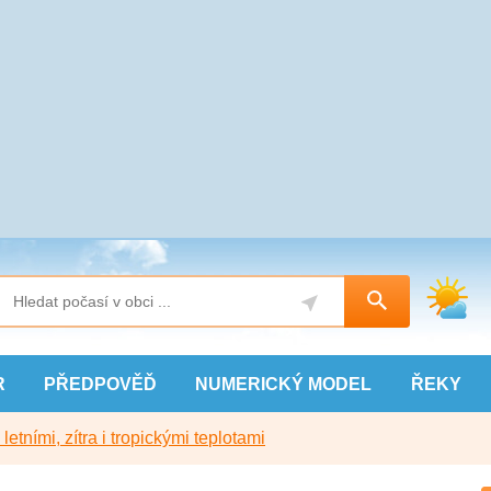
R
PŘEDPOVĚĎ
NUMERICKÝ
MODEL
ŘEKY
etními, zítra i tropickými teplotami