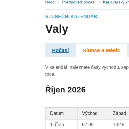
Úvod
Předpověď počasí
Karlovarský kr
SLUNEČNÍ KALENDÁŘ
Valy
Počasí
Slunce a Měsíc
V kalendáři naleznete časy východů, záp
roce.
Říjen 2026
Datum
Východ
Západ
1. říjen
07:09
18:48