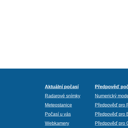
Aktuální počasí
Předpověď poč
Radarové snímky
Numerický mode
Meteostanice
Předpověď pro 
Počasí u vás
Předpověď pro 
Webkamery
Předpověď pro 