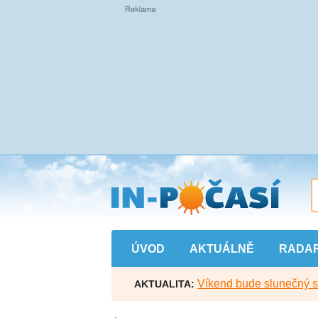
Přejít
na
hlavní
obsah
ÚVOD
AKTUÁLNĚ
RADA
Víkend bude slunečný s l
AKTUALITA: