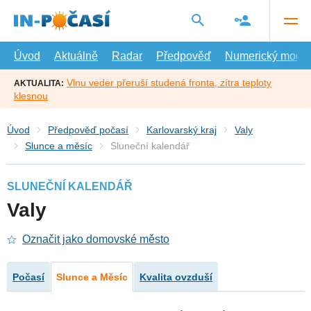
Přejít
na
hlavní
obsah
Úvod
Aktuálně
Radar
Předpověď
Numerický model
Vlnu veder přeruší studená fronta, zítra teploty
AKTUALITA:
klesnou
Úvod
Předpověď počasí
Karlovarský kraj
Valy
Slunce a měsíc
Sluneční kalendář
SLUNEČNÍ KALENDÁŘ
Valy
Označit jako domovské město
Počasí
Slunce a Měsíc
Kvalita ovzduší