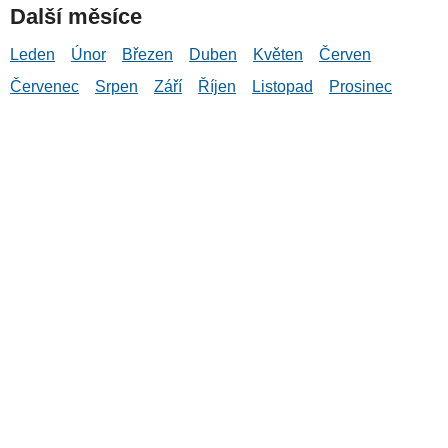
Další měsíce
Leden
Únor
Březen
Duben
Květen
Červen
Červenec
Srpen
Září
Říjen
Listopad
Prosinec