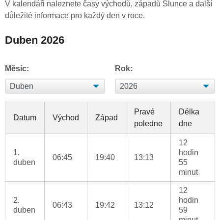
V kalendáři naleznete časy východů, západů Slunce a další
důležité informace pro každý den v roce.
Duben 2026
Měsíc:
Rok:
Pravé
Délka
Datum
Východ
Západ
poledne
dne
12
1.
hodin
06:45
19:40
13:13
duben
55
minut
12
2.
hodin
06:43
19:42
13:12
duben
59
minut