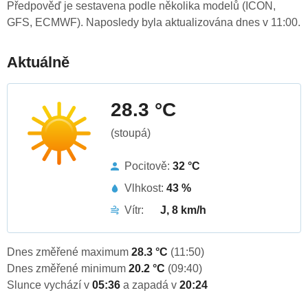
Předpověď je sestavena podle několika modelů (ICON,
GFS, ECMWF). Naposledy byla aktualizována dnes v 11:00.
Aktuálně
28.3 °C
(stoupá)
Pocitově:
32 °C
Vlhkost:
43 %
Vítr:
J, 8 km/h
Dnes změřené maximum
28.3 °C
(11:50)
Dnes změřené minimum
20.2 °C
(09:40)
Slunce vychází v
05:36
a zapadá v
20:24