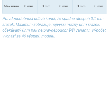
Maximum
0 mm
0 mm
0 mm
0 mm
0 mm
Pravděpodobnost udává šanci, že spadne alespoň 0,1 mm
srážek. Maximum zobrazuje nejvyšší možný úhrn srážek,
očekávaný úhrn pak nejpravděpodobnější variantu. Výpočet
vychází ze 40 výstupů modelu.