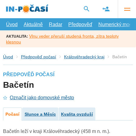
Přejít
na
hlavní
obsah
Úvod
Aktuálně
Radar
Předpověď
Numerický model
Vlnu veder přeruší studená fronta, zítra teploty
AKTUALITA:
klesnou
Úvod
Předpověď počasí
Královéhradecký kraj
Bačetín
PŘEDPOVĚĎ POČASÍ
Bačetín
Označit jako domovské město
Počasí
Slunce a Měsíc
Kvalita ovzduší
Bačetín leží v kraji Královéhradecký (458 m n. m.).