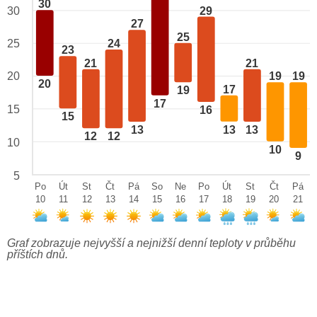
30
29
30
27
25
24
25
23
21
21
20
19
19
20
17
19
17
15
16
15
13
13
13
12
12
10
10
9
5
Po
Út
St
Čt
Pá
So
Ne
Po
Út
St
Čt
Pá
10
11
12
13
14
15
16
17
18
19
20
21
Graf zobrazuje nejvyšší a nejnižší denní teploty v průběhu
příštích dnů.