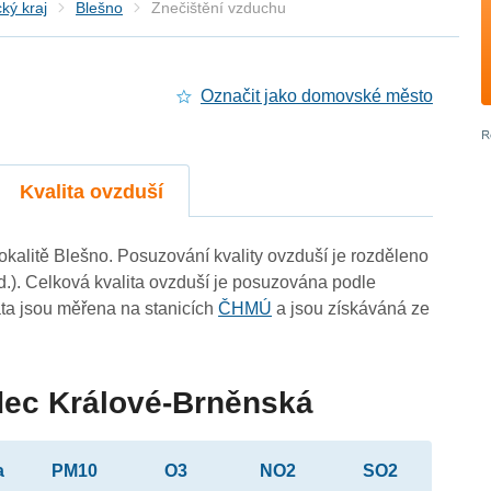
ký kraj
Blešno
Znečištění vzduchu
Označit jako domovské město
Kvalita ovzduší
lokalitě Blešno. Posuzování kvality ovzduší je rozděleno
d.). Celková kvalita ovzduší je posuzována podle
ta jsou měřena na stanicích
ČHMÚ
a jsou získáváná ze
adec Králové-Brněnská
a
PM10
O3
NO2
SO2