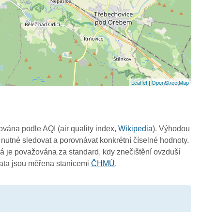
Leaflet
|
OpenStreetMap
čována podle AQI (air quality index,
Wikipedia
). Výhodou
 nutné sledovat a porovnávat konkrétní číselné hodnoty.
 je považována za standard, kdy znečištění ovzduší
Data jsou měřena stanicemi
ČHMÚ
.