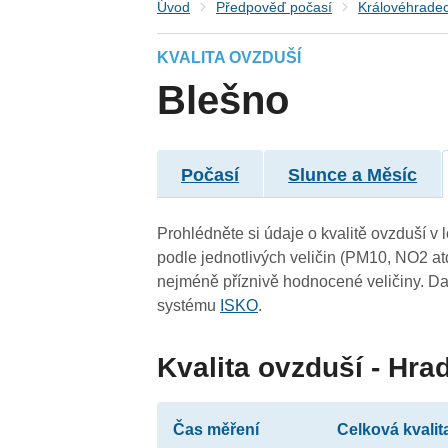
Úvod
Předpověď počasí
Královéhradec
KVALITA OVZDUŠÍ
Blešno
Počasí
Slunce a Měsíc
Prohlédněte si údaje o kvalitě ovzduší v 
podle jednotlivých veličin (PM10, NO2 at
nejméně příznivě hodnocené veličiny. Da
systému
ISKO
.
Kvalita ovzduší - Hr
Čas měření
Celková kvalit