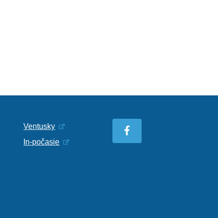
Ventusky
In-počasie