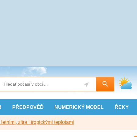
R
PŘEDPOVĚĎ
NUMERICKÝ
MODEL
ŘEKY
etními, zítra i tropickými teplotami