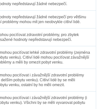
dnoty nepředstavují žádné nebezpečí.
dnoty nepředstavují žádné nebezpečí pro většinu
ní problémy mohou mít jen neobvykle citliví lidé.
 mohou pociťovat zdravotní problémy, pro zbytek
sažené hodnoty nepředstavují nebezpečí.
é mohou pociťovat lehké zdravotní problémy (zejména
obytu venku). Citliví lidé mohou pociťovat závažnější
oblémy a měli by omezit pobyt venku.
 mohou pociťovat i závažnější zdravotní problémy
 delším pobytu venku). Citliví lidé by se měli
bytu venku, ostatní by ho měli omezit.
 mohou pociťovat i závažnější zdravotní problémy (i
pobytu venku). Všichni by se měli vyvarovat pobytu