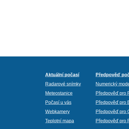
Aktuální počasí
Předpověď poč
Radarové snímky
Numerický mode
Meteostanice
Předpověď pro 
Počasí u vás
Předpověď pro 
Webkamery
Předpověď pro 
Teplotní mapa
Předpověď pro 