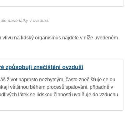
dle dané látky v ovzduší.
ich vlivu na lidský organismus najdete v níže uvedeném
eré způsobují znečištění ovzduší
náš život naprosto nezbytným, často znečišťuje celou
nikají většinou během procesů spalování, případně v
dlivých látek se lidskou činností uvolňuje do vzduchu