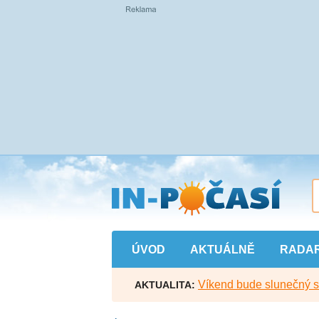
Přejít
na
hlavní
obsah
ÚVOD
AKTUÁLNĚ
RADA
Víkend bude slunečný s l
AKTUALITA: