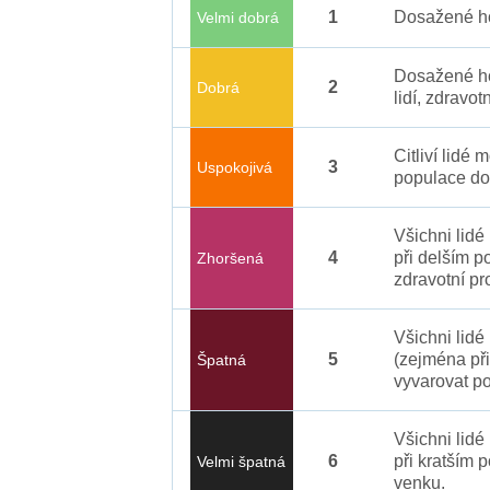
1
Dosažené ho
Velmi dobrá
Dosažené ho
2
Dobrá
lidí, zdravot
Citliví lidé
3
Uspokojivá
populace do
Všichni lid
4
při delším p
Zhoršená
zdravotní pr
Všichni lidé
5
(zejména při
Špatná
vyvarovat po
Všichni lidé
6
při kratším 
Velmi špatná
venku.