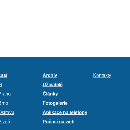
así
Archiv
Kontakty
l
Uživatelé
Prahu
Články
Brno
Fotogalerie
Ostravu
Aplikace na telefony
Plzeň
Počasí na web