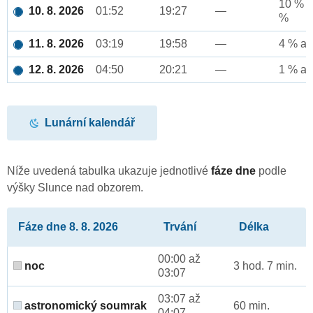
10 % a
10. 8. 2026
01:52
19:27
—
%
11. 8. 2026
03:19
19:58
—
4 % až
12. 8. 2026
04:50
20:21
—
1 % až
Lunární kalendář
Níže uvedená tabulka ukazuje jednotlivé
fáze dne
podle
výšky Slunce nad obzorem.
Fáze dne 8. 8. 2026
Trvání
Délka
00:00 až
noc
3 hod. 7 min.
03:07
03:07 až
astronomický soumrak
60 min.
04:07