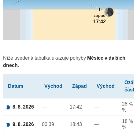
západ
17:42
Níže uvedená tabulka ukazuje pohyby
Měsíce v dalších
dnech
.
Ozář
Datum
Východ
Západ
Východ
část
28 % a
8. 8. 2026
—
17:42
—
%
18 % a
9. 8. 2026
00:39
18:43
—
%