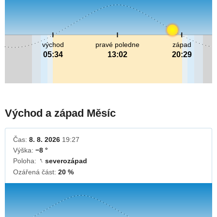
východ
pravé poledne
západ
05:34
13:02
20:29
Východ a západ Měsíc
Čas:
8. 8. 2026
19:27
Výška:
−8 °
Poloha:
severozápad
↓
Ozářená část:
20 %