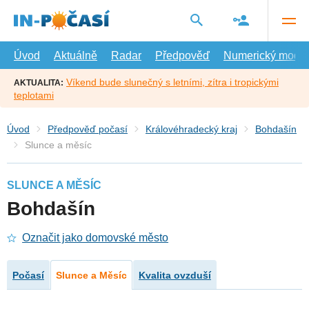
Přejít
na
hlavní
obsah
Úvod
Aktuálně
Radar
Předpověď
Numerický model
Víkend bude slunečný s letními, zítra i tropickými
AKTUALITA:
teplotami
Úvod
Předpověď počasí
Královéhradecký kraj
Bohdašín
Slunce a měsíc
SLUNCE A MĚSÍC
Bohdašín
Označit jako domovské město
Počasí
Slunce a Měsíc
Kvalita ovzduší