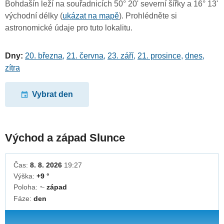
Bohdašín leží na souřadnicích 50° 20' severní šířky a 16° 13'
východní délky (
ukázat na mapě
). Prohlédněte si
astronomické údaje pro tuto lokalitu.
Dny:
20. března
,
21. června
,
23. září
,
21. prosince
,
dnes
,
zítra
Vybrat den
Východ a západ Slunce
Čas:
8. 8. 2026
19:27
Výška:
+9 °
Poloha:
západ
↓
Fáze:
den