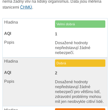
nemá žádný vliv na lidský organismus. Data jsou měřena
stanicemi
ČHMÚ
.
Velmi dobrá
1
Dosažené hodnoty
nepředstavují žádné
nebezpečí.
Dobrá
2
Dosažené hodnoty
nepředstavují žádné
nebezpečí pro většinu lidí,
zdravotní problémy mohou
mít jen neobvykle citliví lidé.