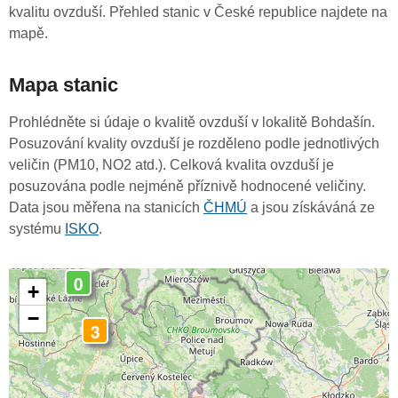
kvalitu ovzduší. Přehled stanic v České republice najdete na
mapě.
Mapa stanic
Prohlédněte si údaje o kvalitě ovzduší v lokalitě Bohdašín.
Posuzování kvality ovzduší je rozděleno podle jednotlivých
veličin (PM10, NO2 atd.). Celková kvalita ovzduší je
posuzována podle nejméně příznivě hodnocené veličiny.
Data jsou měřena na stanicích
ČHMÚ
a jsou získáváná ze
systému
ISKO
.
0
+
−
3