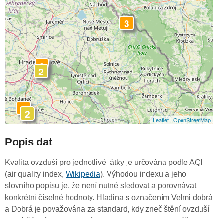
3
3
2
3
2
Leaflet
|
OpenStreetMap
Popis dat
Kvalita ovzduší pro jednotlivé látky je určována podle AQI
(air quality index,
Wikipedia
). Výhodou indexu a jeho
slovního popisu je, že není nutné sledovat a porovnávat
konkrétní číselné hodnoty. Hladina s označením Velmi dobrá
a Dobrá je považována za standard, kdy znečištění ovzduší