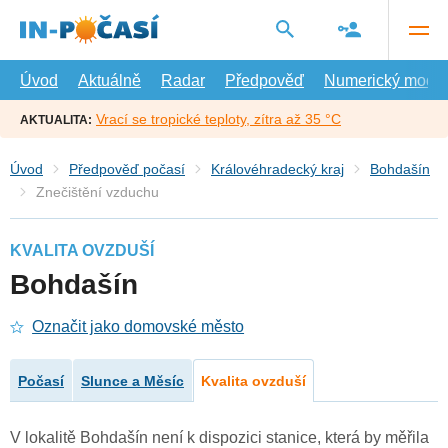
Přejít
na
hlavní
obsah
Úvod
Aktuálně
Radar
Předpověď
Numerický model
Vrací se tropické teploty, zítra až 35 °C
AKTUALITA:
Úvod
Předpověď počasí
Královéhradecký kraj
Bohdašín
Znečištění vzduchu
KVALITA OVZDUŠÍ
Bohdašín
Označit jako domovské město
Počasí
Slunce a Měsíc
Kvalita ovzduší
V lokalitě Bohdašín není k dispozici stanice, která by měřila