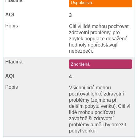
Uspokojivá
3
Citliví lidé mohou pociťovat
zdravotní problémy, pro
zbytek populace dosažené
hodnoty nepředstavují
nebezpečí.
Zhoršená
4
Všichni lidé mohou
pociťovat lehké zdravotní
problémy (zejména při
delším pobytu venku). Citliví
lidé mohou pociťovat
závažnější zdravotní
problémy a měli by omezit
pobyt venku.