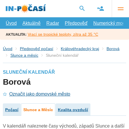
Přejít
na
hlavní
obsah
Úvod
Aktuálně
Radar
Předpověď
Numerický model
Vrací se tropické teploty, zítra až 35 °C
AKTUALITA:
Úvod
Předpověď počasí
Královéhradecký kraj
Borová
Slunce a měsíc
Sluneční kalendář
SLUNEČNÍ KALENDÁŘ
Borová
Označit jako domovské město
Počasí
Slunce a Měsíc
Kvalita ovzduší
V kalendáři naleznete časy východů, západů Slunce a další