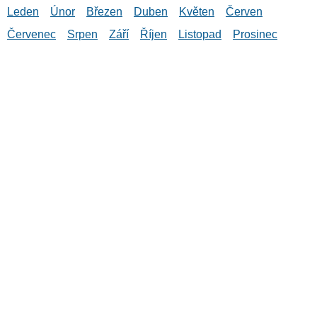
Leden
Únor
Březen
Duben
Květen
Červen
Červenec
Srpen
Září
Říjen
Listopad
Prosinec