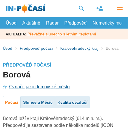
Přejít
na
hlavní
obsah
Úvod
Aktuálně
Radar
Předpověď
Numerický model
Převážně slunečno s letními teplotami
AKTUALITA:
Úvod
Předpověď počasí
Královéhradecký kraj
Borová
PŘEDPOVĚĎ POČASÍ
Borová
Označit jako domovské město
Počasí
Slunce a Měsíc
Kvalita ovzduší
Borová leží v kraji Královéhradecký (614 m n. m.).
Předpověď je sestavena podle několika modelů (ICON,