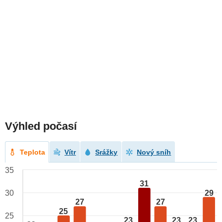
Výhled počasí
Teplota
Vítr
Srážky
Nový sníh
35
31
29
30
27
27
25
25
23
23
23