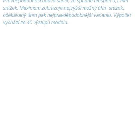
Pravděpodobnost udává šanci, že spadne alespoň 0,1 mm
srážek. Maximum zobrazuje nejvyšší možný úhrn srážek,
očekávaný úhrn pak nejpravděpodobnější variantu. Výpočet
vychází ze 40 výstupů modelu.