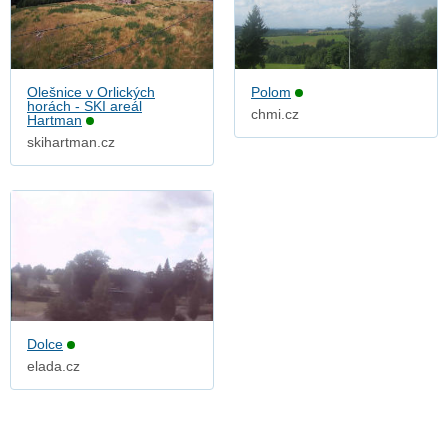
Olešnice v Orlických
Polom
horách - SKI areál
chmi.cz
Hartman
skihartman.cz
Dolce
elada.cz