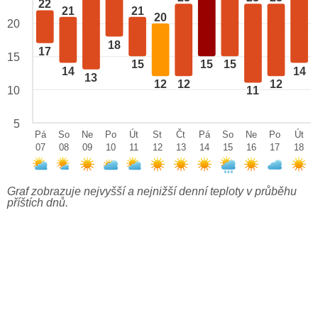
22
21
21
20
20
18
17
15
15
15
15
14
14
13
12
12
12
10
11
5
Pá
So
Ne
Po
Út
St
Čt
Pá
So
Ne
Po
Út
07
08
09
10
11
12
13
14
15
16
17
18
Graf zobrazuje nejvyšší a nejnižší denní teploty v průběhu
příštích dnů.