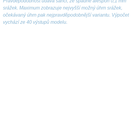
Pravděpodobnost udává šanci, že spadne alespoň 0,1 mm
srážek. Maximum zobrazuje nejvyšší možný úhrn srážek,
očekávaný úhrn pak nejpravděpodobnější variantu. Výpočet
vychází ze 40 výstupů modelu.