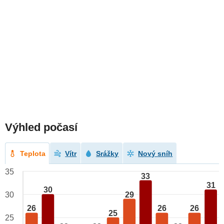
Výhled počasí
Teplota
Vítr
Srážky
Nový sníh
35
33
31
30
29
30
26
26
26
25
25