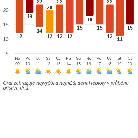
22
22
22
20
20
19
18
15
15
15
15
14
12
12
12
12
12
10
11
5
Ne
Po
Út
St
Čt
Pá
So
Ne
Po
Út
St
Čt
09
10
11
12
13
14
15
16
17
18
19
20
Graf zobrazuje nejvyšší a nejnižší denní teploty v průběhu
příštích dnů.