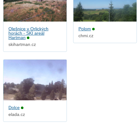
Olešnice v Orlických
Polom
horách - SKI areál
chmi.cz
Hartman
skihartman.cz
Dolce
elada.cz