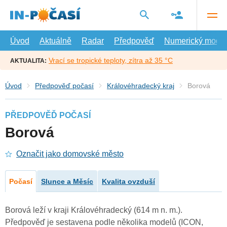
Přejít
na
hlavní
obsah
Úvod
Aktuálně
Radar
Předpověď
Numerický model
Vrací se tropické teploty, zítra až 35 °C
AKTUALITA:
Úvod
Předpověď počasí
Královéhradecký kraj
Borová
PŘEDPOVĚĎ POČASÍ
Borová
Označit jako domovské město
Počasí
Slunce a Měsíc
Kvalita ovzduší
Borová leží v kraji Královéhradecký (614 m n. m.).
Předpověď je sestavena podle několika modelů (ICON,