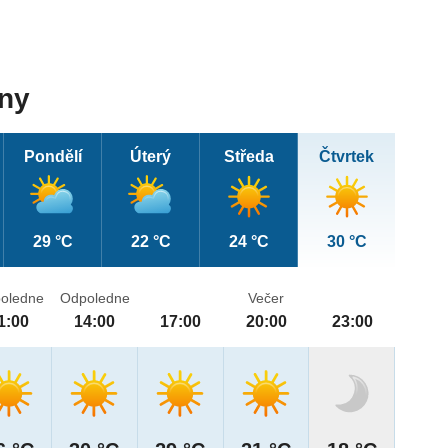
dny
Pondělí
Úterý
Středa
Čtvrtek
29 °C
22 °C
24 °C
30 °C
oledne
Odpoledne
Večer
1:00
14:00
17:00
20:00
23:00