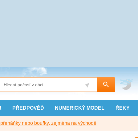
R
PŘEDPOVĚĎ
NUMERICKÝ
MODEL
ŘEKY
y přeháňky nebo bouřky, zejména na východě