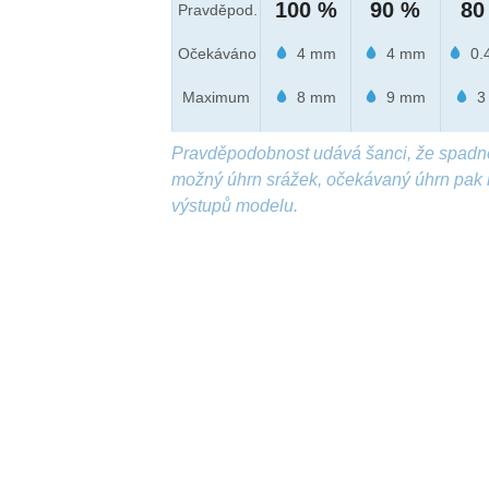
100 %
90 %
80
Pravděpod.
Očekáváno
4 mm
4 mm
0.
Maximum
8 mm
9 mm
3
Pravděpodobnost udává šanci, že spadn
možný úhrn srážek, očekávaný úhrn pak 
výstupů modelu.