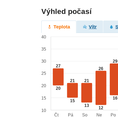
Výhled počasí
Teplota
Vítr
40
35
29
30
27
26
25
21
21
20
20
15
16
15
13
12
10
Čt
Pá
So
Ne
Po