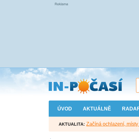
Přejít
na
hlavní
obsah
ÚVOD
AKTUÁLNĚ
RADA
Začíná ochlazení, míst
AKTUALITA: