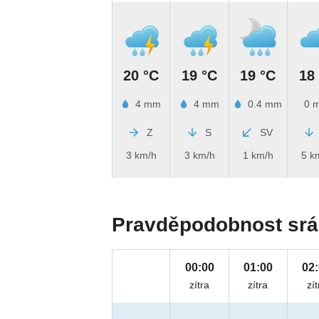
20 °C
19 °C
19 °C
18
4 mm
4 mm
0.4 mm
0 
Z
S
SV
3 km/h
3 km/h
1 km/h
5 k
Pravděpodobnost srá
00:00
01:00
02
zítra
zítra
zít