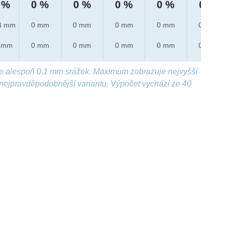
 %
0 %
0 %
0 %
0 %
0 %
4 mm
0 mm
0 mm
0 mm
0 mm
0 mm
 mm
0 mm
0 mm
0 mm
0 mm
0 mm
e alespoň 0,1 mm srážek. Maximum zobrazuje nejvyšší
nejpravděpodobnější variantu. Výpočet vychází ze 40