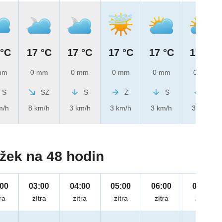
 °C
17 °C
17 °C
17 °C
17 °C
17 °C
mm
0 mm
0 mm
0 mm
0 mm
0 mm
S
SZ
S
Z
S
S
m/h
8 km/h
3 km/h
3 km/h
3 km/h
3 km/h
žek na 48 hodin
:00
03:00
04:00
05:00
06:00
07:00
ra
zítra
zítra
zítra
zítra
zítra