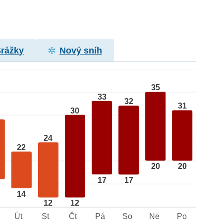
Srážky
Nový sníh
35
33
32
31
30
24
22
20
20
17
17
14
12
12
Út
St
Čt
Pá
So
Ne
Po