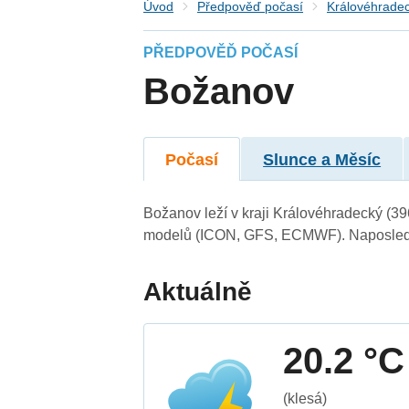
Úvod
Předpověď počasí
Královéhradec
PŘEDPOVĚĎ POČASÍ
Božanov
Počasí
Slunce a Měsíc
Božanov leží v kraji Královéhradecký (39
modelů (ICON, GFS, ECMWF). Naposledy 
Aktuálně
20.2 °C
(klesá)