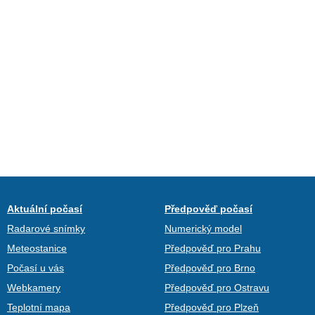
Aktuální počasí
Předpověď počasí
Radarové snímky
Numerický model
Meteostanice
Předpověď pro Prahu
Počasí u vás
Předpověď pro Brno
Webkamery
Předpověď pro Ostravu
Teplotní mapa
Předpověď pro Plzeň