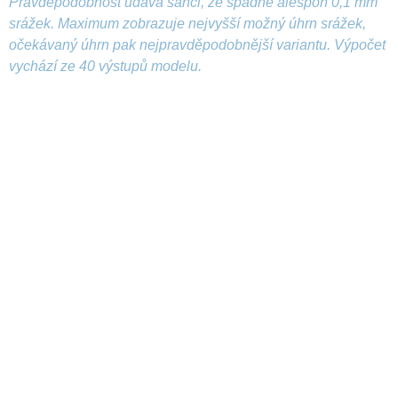
Pravděpodobnost udává šanci, že spadne alespoň 0,1 mm
srážek. Maximum zobrazuje nejvyšší možný úhrn srážek,
očekávaný úhrn pak nejpravděpodobnější variantu. Výpočet
vychází ze 40 výstupů modelu.