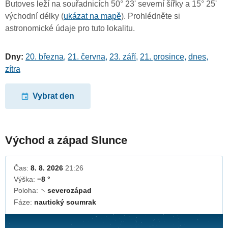
Butoves leží na souřadnicích 50° 23' severní šířky a 15° 25'
východní délky (
ukázat na mapě
). Prohlédněte si
astronomické údaje pro tuto lokalitu.
Dny:
20. března
,
21. června
,
23. září
,
21. prosince
,
dnes
,
zítra
Vybrat den
Východ a západ Slunce
Čas:
8. 8. 2026
21:26
Výška:
−8 °
Poloha:
severozápad
↓
Fáze:
nautický soumrak