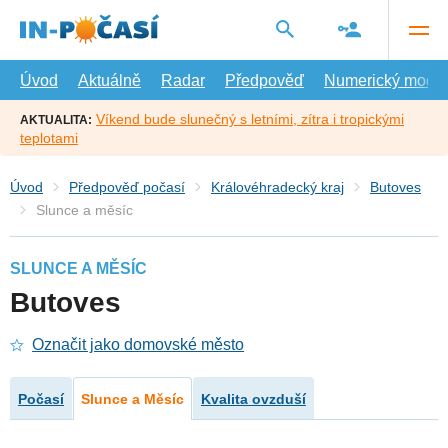
Přejít
na
hlavní
obsah
Úvod
Aktuálně
Radar
Předpověď
Numerický model
Víkend bude slunečný s letními, zítra i tropickými
AKTUALITA:
teplotami
Úvod
Předpověď počasí
Královéhradecký kraj
Butoves
Slunce a měsíc
SLUNCE A MĚSÍC
Butoves
Označit jako domovské město
Počasí
Slunce a Měsíc
Kvalita ovzduší