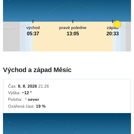
východ
pravé poledne
západ
05:37
13:05
20:33
Východ a západ Měsíc
Čas:
8. 8. 2026
21:26
Výška:
−12 °
Poloha:
sever
↓
Ozářená část:
19 %