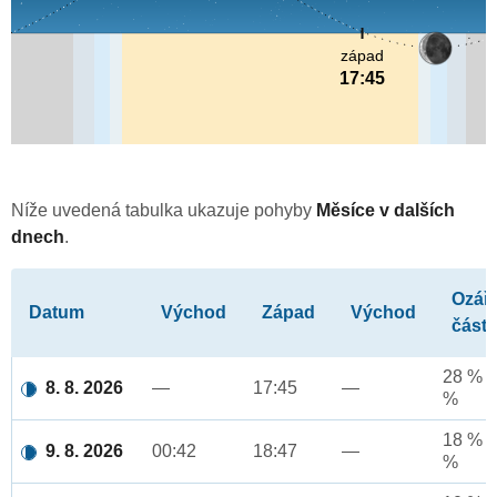
západ
17:45
Níže uvedená tabulka ukazuje pohyby
Měsíce v dalších
dnech
.
Ozář
Datum
Východ
Západ
Východ
část
28 % a
8. 8. 2026
—
17:45
—
%
18 % a
9. 8. 2026
00:42
18:47
—
%