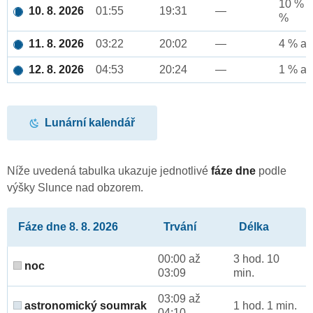
10 % a
10. 8. 2026
01:55
19:31
—
%
11. 8. 2026
03:22
20:02
—
4 % až
12. 8. 2026
04:53
20:24
—
1 % až
Lunární kalendář
Níže uvedená tabulka ukazuje jednotlivé
fáze dne
podle
výšky Slunce nad obzorem.
Fáze dne 8. 8. 2026
Trvání
Délka
00:00 až
3 hod. 10
noc
03:09
min.
03:09 až
astronomický soumrak
1 hod. 1 min.
04:10