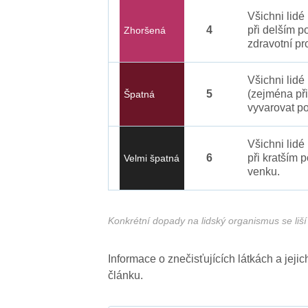
Všichni lid
4
při delším p
Zhoršená
zdravotní pr
Všichni lidé
5
(zejména při
Špatná
vyvarovat po
Všichni lidé
6
při kratším 
Velmi špatná
venku.
Konkrétní dopady na lidský organismus se liší 
Informace o znečisťujících látkách a jej
článku.