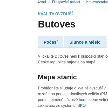
Úvod
Předpověď počasí
Královéhradec
KVALITA OVZDUŠÍ
Butoves
Počasí
Slunce a Měsíc
V lokalitě Butoves není k dispozici stanic
České republice najdete na mapě.
Mapa stanic
3
Prohlédněte si údaje o kvalitě ovzduší v 
rozděleno podle jednotlivých veličin (PM
-
-
podle nejméně příznivě hodnocené veliči
získáváná ze systému
ISKO
.