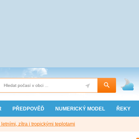
R
PŘEDPOVĚĎ
NUMERICKÝ
MODEL
ŘEKY
etními, zítra i tropickými teplotami