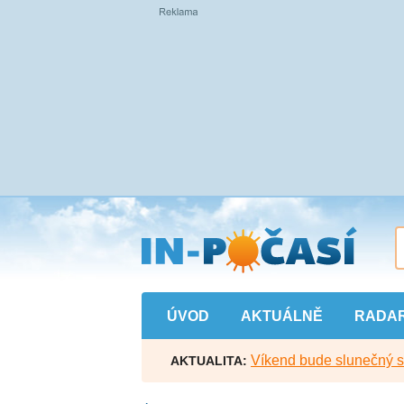
Přejít
na
hlavní
obsah
ÚVOD
AKTUÁLNĚ
RADA
Víkend bude slunečný s l
AKTUALITA: