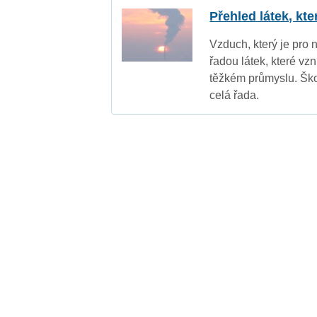
Přehled látek, kt
Vzduch, který je pro 
řadou látek, které vz
těžkém průmyslu. Ško
celá řada.