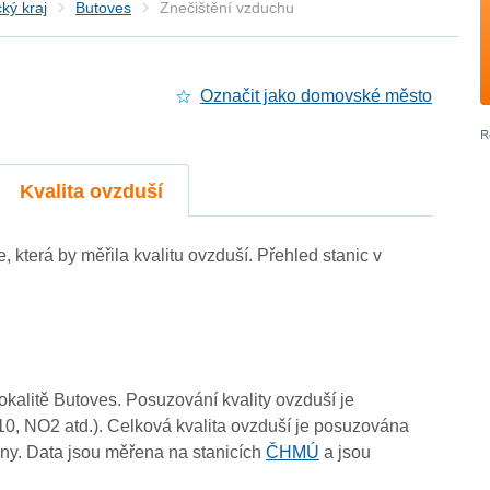
ký kraj
Butoves
Znečištění vzduchu
Označit jako domovské město
Kvalita ovzduší
e, která by měřila kvalitu ovzduší. Přehled stanic v
lokalitě Butoves. Posuzování kvality ovzduší je
10, NO2 atd.). Celková kvalita ovzduší je posuzována
ny. Data jsou měřena na stanicích
ČHMÚ
a jsou