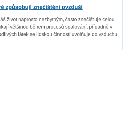
eré způsobují znečištění ovzduší
náš život naprosto nezbytným, často znečišťuje celou
nikají většinou během procesů spalování, případně v
dlivých látek se lidskou činností uvolňuje do vzduchu