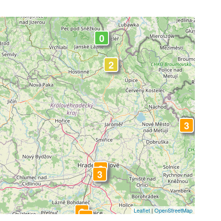
3
0
2
3
3
3
3
Leaflet
|
OpenStreetMap
3