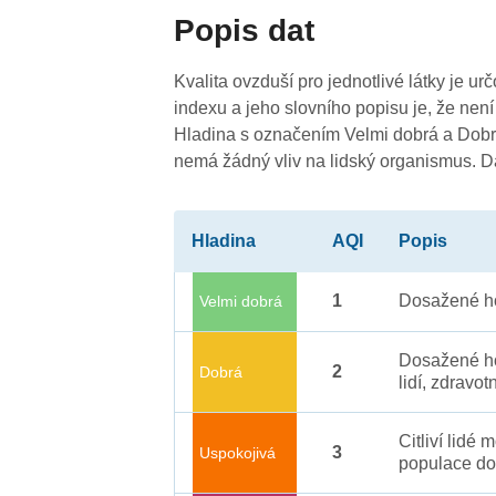
3
Popis dat
3
3
3
Kvalita ovzduší pro jednotlivé látky je ur
indexu a jeho slovního popisu je, že není
Hladina s označením Velmi dobrá a Dobrá
nemá žádný vliv na lidský organismus. 
Hladina
AQI
Popis
3
1
Dosažené ho
Velmi dobrá
Dosažené ho
3
2
Dobrá
lidí, zdravot
Citliví lidé
3
Uspokojivá
populace do