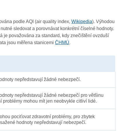
čována podle AQI (air quality index,
Wikipedia
). Výhodou
 nutné sledovat a porovnávat konkrétní číselné hodnoty.
 je považována za standard, kdy znečištění ovzduší
Data jsou měřena stanicemi
ČHMÚ
.
3
dnoty nepředstavují žádné nebezpečí.
dnoty nepředstavují žádné nebezpečí pro většinu
ní problémy mohou mít jen neobvykle citliví lidé.
 mohou pociťovat zdravotní problémy, pro zbytek
sažené hodnoty nepředstavují nebezpečí.