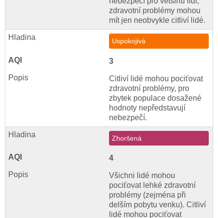
nebezpečí pro většinu lidí,
zdravotní problémy mohou
mít jen neobvykle citliví lidé.
Uspokojivá
3
Citliví lidé mohou pociťovat
zdravotní problémy, pro
zbytek populace dosažené
hodnoty nepředstavují
nebezpečí.
Zhoršená
4
Všichni lidé mohou
pociťovat lehké zdravotní
problémy (zejména při
delším pobytu venku). Citliví
lidé mohou pociťovat