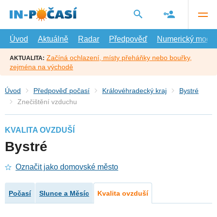
Přejít
na
hlavní
obsah
Úvod
Aktuálně
Radar
Předpověď
Numerický model
Začíná ochlazení, místy přeháňky nebo bouřky,
AKTUALITA:
zejména na východě
Úvod
Předpověď počasí
Královéhradecký kraj
Bystré
Znečištění vzduchu
KVALITA OVZDUŠÍ
Bystré
Označit jako domovské město
Počasí
Slunce a Měsíc
Kvalita ovzduší