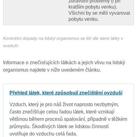
zdravotní problémy (i při
kratším pobytu venku).
Všichni by se měli vyvarovat
pobytu venku.
Konkrétní dopady na lidský organismus se liší dle dané látky v
ovzduší.
Informace o znečisťujících látkách a jejich vlivu na lidský
organismus najdete v níže uvedeném článku.
Přehled látek, které způsobují znečištění ovzduší
Vzduch, který je pro náš život naprosto nezbytným,
často znečišťuje celou řadou látek, které vznikají
většinou během procesů spalování, případně v těžkém
průmyslu. Škodlivých látek se lidskou činností
uvolňuje do vzduchu celá řada.