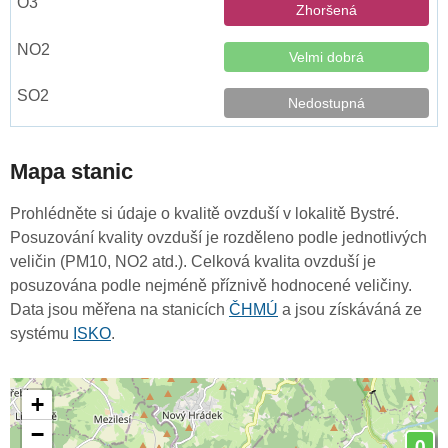
Zhoršená
Velmi dobrá
Nedostupná
Mapa stanic
Prohlédněte si údaje o kvalitě ovzduší v lokalitě Bystré.
Posuzování kvality ovzduší je rozděleno podle jednotlivých
veličin (PM10, NO2 atd.). Celková kvalita ovzduší je
posuzována podle nejméně příznivě hodnocené veličiny.
Data jsou měřena na stanicích
ČHMÚ
a jsou získáváná ze
systému
ISKO
.
+
−
0