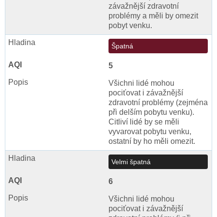
závažnější zdravotní
problémy a měli by omezit
pobyt venku.
Špatná
5
Všichni lidé mohou
pociťovat i závažnější
zdravotní problémy (zejména
při delším pobytu venku).
Citliví lidé by se měli
vyvarovat pobytu venku,
ostatní by ho měli omezit.
Velmi špatná
6
Všichni lidé mohou
pociťovat i závažnější