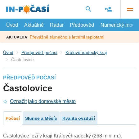
Přejít
na
hlavní
obsah
Úvod
Aktuálně
Radar
Předpověď
Numerický model
Převážně slunečno s letními teplotami
AKTUALITA:
Úvod
Předpověď počasí
Královéhradecký kraj
Častolovice
PŘEDPOVĚĎ POČASÍ
Častolovice
Označit jako domovské město
Počasí
Slunce a Měsíc
Kvalita ovzduší
Častolovice leží v kraji Královéhradecký (268 m n. m.).