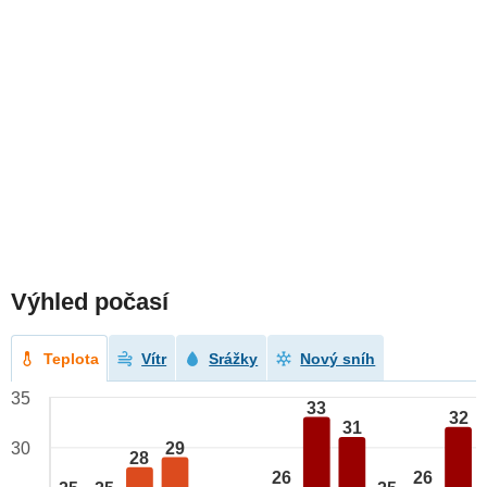
Výhled počasí
Teplota
Vítr
Srážky
Nový sníh
35
33
32
31
29
30
28
26
26