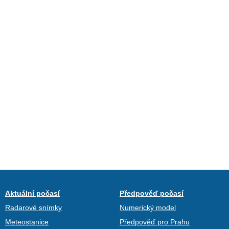
Aktuální počasí
Předpověď počasí
Radarové snímky
Numerický model
Meteostanice
Předpověď pro Prahu