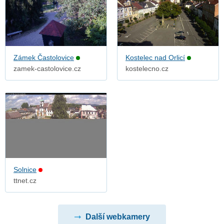
Zámek Častolovice
Kostelec nad Orlicí
zamek-castolovice.cz
kostelecno.cz
Solnice
ttnet.cz
Další webkamery