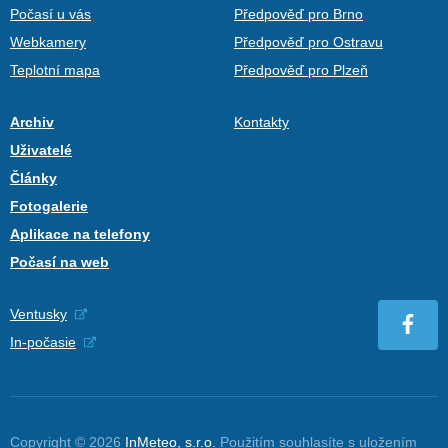
Počasí u vás
Předpověď pro Brno
Webkamery
Předpověď pro Ostravu
Teplotní mapa
Předpověď pro Plzeň
Archiv
Kontakty
Uživatelé
Články
Fotogalerie
Aplikace na telefony
Počasí na web
Ventusky
In-počasie
Copyright © 2026
InMeteo, s.r.o.
Použitím souhlasíte s uložením