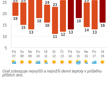
25
25
25
24
25
23
20
19
18
18
15
16
16
15
14
13
13
13
12
10
11
5
Pá
So
Ne
Po
Út
St
Čt
Pá
So
Ne
Po
Út
07
08
09
10
11
12
13
14
15
16
17
18
Graf zobrazuje nejvyšší a nejnižší denní teploty v průběhu
příštích dnů.