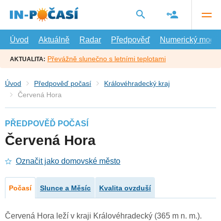
Přejít
na
hlavní
obsah
Úvod
Aktuálně
Radar
Předpověď
Numerický model
Převážně slunečno s letními teplotami
AKTUALITA:
Úvod
Předpověď počasí
Královéhradecký kraj
Červená Hora
PŘEDPOVĚĎ POČASÍ
Červená Hora
Označit jako domovské město
Počasí
Slunce a Měsíc
Kvalita ovzduší
Červená Hora leží v kraji Královéhradecký (365 m n. m.).