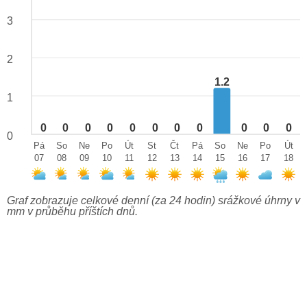
3
2
1.2
1
0
0
0
0
0
0
0
0
0
0
0
0
Pá
So
Ne
Po
Út
St
Čt
Pá
So
Ne
Po
Út
07
08
09
10
11
12
13
14
15
16
17
18
Graf zobrazuje celkové denní (za 24 hodin) srážkové úhrny v
mm v průběhu příštích dnů.