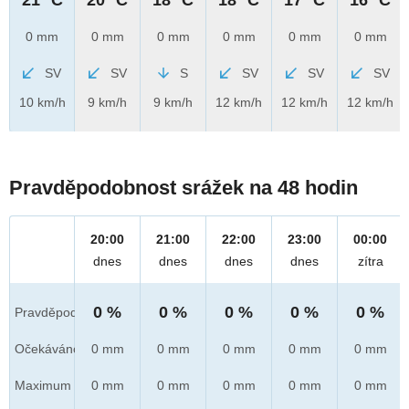
0 mm
0 mm
0 mm
0 mm
0 mm
0 mm
SV
SV
S
SV
SV
SV
10 km/h
9 km/h
9 km/h
12 km/h
12 km/h
12 km/h
Pravděpodobnost srážek na 48 hodin
20:00
21:00
22:00
23:00
00:00
dnes
dnes
dnes
dnes
zítra
0 %
0 %
0 %
0 %
0 %
Pravděpod.
Očekáváno
0 mm
0 mm
0 mm
0 mm
0 mm
Maximum
0 mm
0 mm
0 mm
0 mm
0 mm