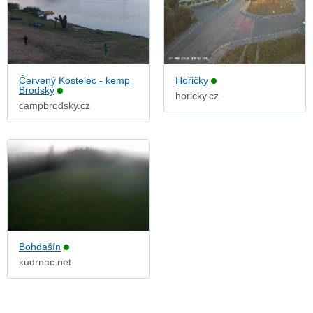
Červený Kostelec - kemp
Hořičky
Brodský
horicky.cz
campbrodsky.cz
Bohdašín
kudrnac.net