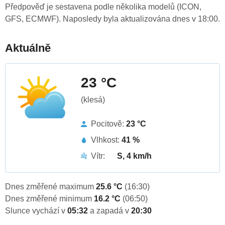
Předpověď je sestavena podle několika modelů (ICON,
GFS, ECMWF). Naposledy byla aktualizována dnes v 18:00.
Aktuálně
23 °C
(klesá)
Pocitově:
23 °C
Vlhkost:
41 %
Vítr:
S, 4 km/h
Dnes změřené maximum
25.6 °C
(16:30)
Dnes změřené minimum
16.2 °C
(06:50)
Slunce vychází v
05:32
a zapadá v
20:30