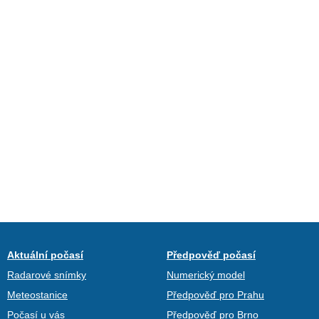
Aktuální počasí
Předpověď počasí
Radarové snímky
Numerický model
Meteostanice
Předpověď pro Prahu
Počasí u vás
Předpověď pro Brno