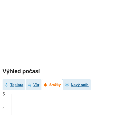
Výhled počasí
Teplota
Vítr
Srážky
Nový sníh
5
4