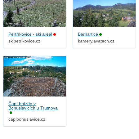
Pertříkovice - ski areál
Bernartice
skipetrikovice.cz
kamery.avatech.cz
Čapí hnízdo v
Bohuslavicích u Trutnova
capibohuslavice.cz