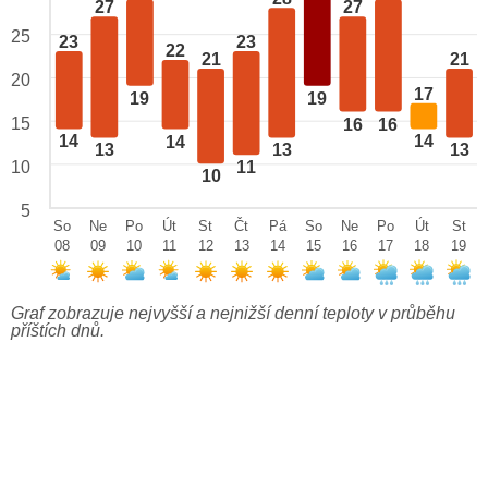
27
27
25
23
23
22
21
21
20
17
19
19
15
16
16
14
14
14
13
13
13
10
11
10
5
So
Ne
Po
Út
St
Čt
Pá
So
Ne
Po
Út
St
08
09
10
11
12
13
14
15
16
17
18
19
Graf zobrazuje nejvyšší a nejnižší denní teploty v průběhu
příštích dnů.