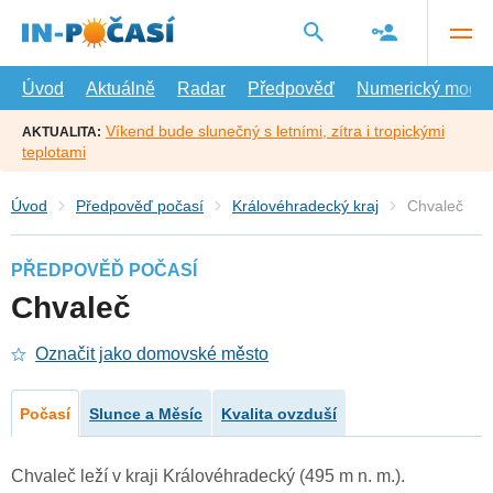
Přejít
na
hlavní
obsah
Úvod
Aktuálně
Radar
Předpověď
Numerický model
Víkend bude slunečný s letními, zítra i tropickými
AKTUALITA:
teplotami
Úvod
Předpověď počasí
Královéhradecký kraj
Chvaleč
PŘEDPOVĚĎ POČASÍ
Chvaleč
Označit jako domovské město
Počasí
Slunce a Měsíc
Kvalita ovzduší
Chvaleč leží v kraji Královéhradecký (495 m n. m.).