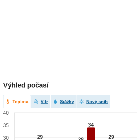
Výhled počasí
Teplota
Vítr
Srážky
Nový sníh
40
34
35
29
29
30
28