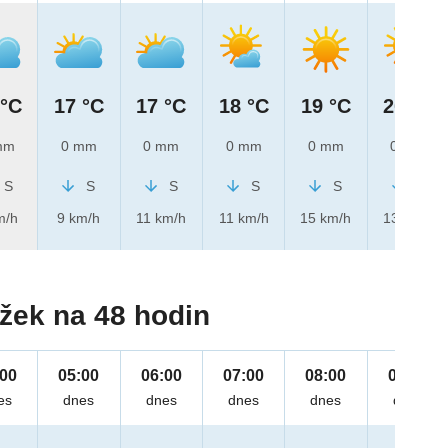
 °C
17 °C
17 °C
18 °C
19 °C
20 °C
mm
0 mm
0 mm
0 mm
0 mm
0 mm
S
S
S
S
S
S
m/h
9 km/h
11 km/h
11 km/h
15 km/h
13 km/h
žek na 48 hodin
:00
05:00
06:00
07:00
08:00
09:00
es
dnes
dnes
dnes
dnes
dnes