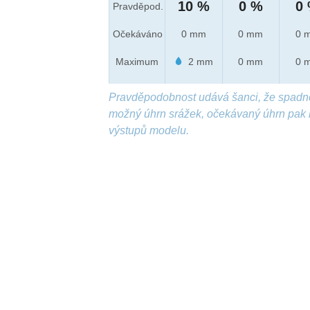
10 %
0 %
0
Pravděpod.
Očekáváno
0 mm
0 mm
0 
Maximum
2 mm
0 mm
0 
Pravděpodobnost udává šanci, že spadn
možný úhrn srážek, očekávaný úhrn pak 
výstupů modelu.