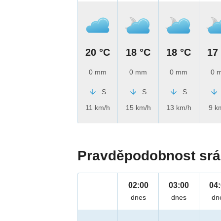
20 °C
18 °C
18 °C
17
0 mm
0 mm
0 mm
0 
S
S
S
11 km/h
15 km/h
13 km/h
9 k
Pravděpodobnost srá
02:00
03:00
04
dnes
dnes
dn