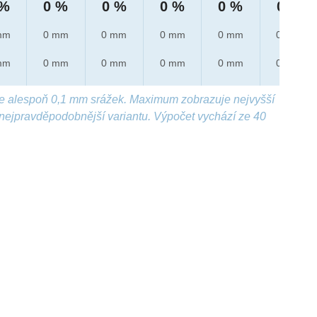
 %
0 %
0 %
0 %
0 %
0 %
mm
0 mm
0 mm
0 mm
0 mm
0 mm
mm
0 mm
0 mm
0 mm
0 mm
0 mm
e alespoň 0,1 mm srážek. Maximum zobrazuje nejvyšší
nejpravděpodobnější variantu. Výpočet vychází ze 40