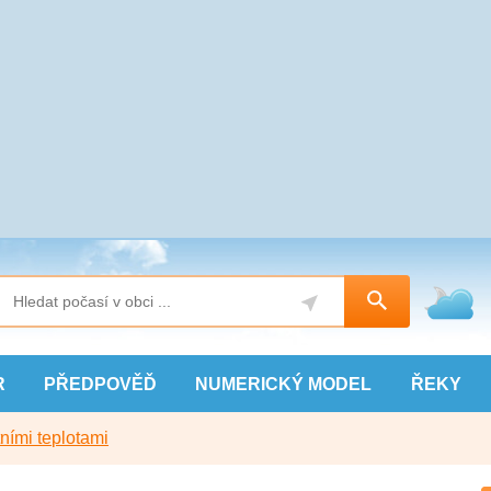
R
PŘEDPOVĚĎ
NUMERICKÝ
MODEL
ŘEKY
ními teplotami