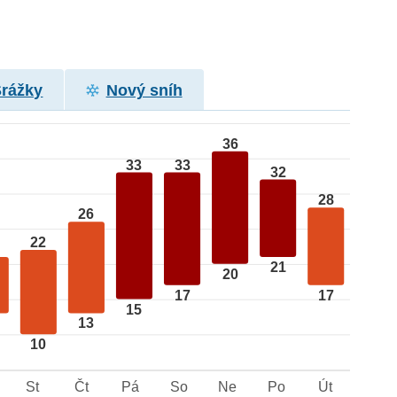
Srážky
Nový sníh
36
33
33
32
28
26
22
21
20
17
17
15
13
10
St
Čt
Pá
So
Ne
Po
Út