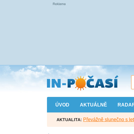
Přejít
na
hlavní
obsah
ÚVOD
AKTUÁLNĚ
RADA
Převážně slunečno s let
AKTUALITA: