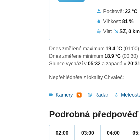
Pocitově:
22 °C
Vlhkost:
81 %
Vítr:
SZ, 0 km
Dnes změřené maximum
19.4 °C
(01:00)
Dnes změřené minimum
18.9 °C
(00:30)
Slunce vychází v
05:32
a zapadá v
20:3
Nepřehlédněte z lokality Chvaleč:
Kamery
Radar
Meteost
3
Podrobná předpověď 
02:00
03:00
04:00
05