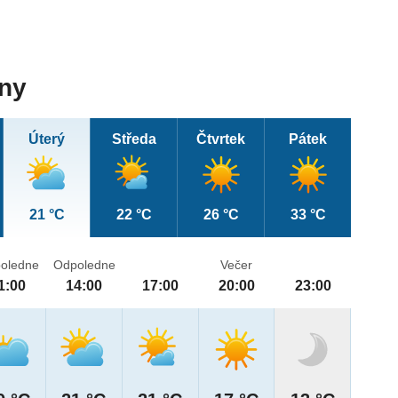
dny
Úterý
Středa
Čtvrtek
Pátek
21 °C
22 °C
26 °C
33 °C
oledne
Odpoledne
Večer
1:00
14:00
17:00
20:00
23:00