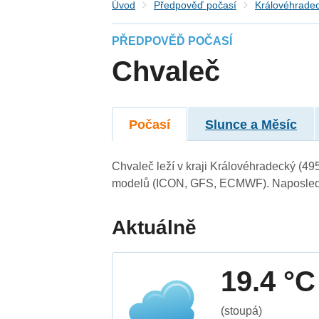
Úvod
Předpověď počasí
Královéhradec
PŘEDPOVĚĎ POČASÍ
Chvaleč
Počasí
Slunce a Měsíc
Chvaleč leží v kraji Královéhradecký (49
modelů (ICON, GFS, ECMWF). Naposledy 
Aktuálně
19.4 °C
(stoupá)