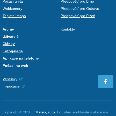
Počasí u vás
Předpověď pro Brno
Webkamery
Předpověď pro Ostravu
Teplotní mapa
Předpověď pro Plzeň
Archiv
Kontakty
Uživatelé
Články
Fotogalerie
Aplikace na telefony
Počasí na web
Ventusky
In-počasie
Copyright © 2026
InMeteo, s.r.o.
Použitím souhlasíte s uložením