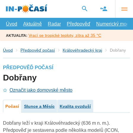
Přejít
na
hlavní
obsah
Úvod
Aktuálně
Radar
Předpověď
Numerický model
Vrací se tropické teploty, zítra až 35 °C
AKTUALITA:
Úvod
Předpověď počasí
Královéhradecký kraj
Dobřany
PŘEDPOVĚĎ POČASÍ
Dobřany
Označit jako domovské město
Počasí
Slunce a Měsíc
Kvalita ovzduší
Dobřany leží v kraji Královéhradecký (636 m n. m.).
Předpověď je sestavena podle několika modelů (ICON,