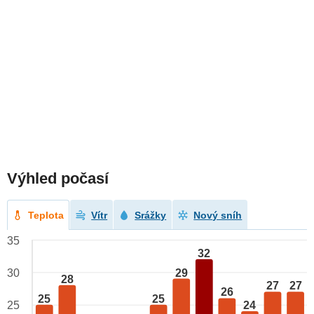
Výhled počasí
Teplota
Vítr
Srážky
Nový sníh
35
32
29
30
28
27
27
26
25
25
24
25