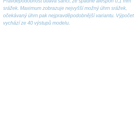
Pravděpodobnost udává šanci, že spadne alespoň 0,1 mm
srážek. Maximum zobrazuje nejvyšší možný úhrn srážek,
očekávaný úhrn pak nejpravděpodobnější variantu. Výpočet
vychází ze 40 výstupů modelu.