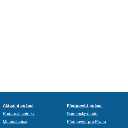
Aktuální počasí
Předpověď počasí
Radarové snímky
Numerický model
Meteostanice
Předpověď pro Prahu