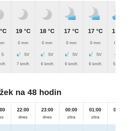
 °C
19 °C
18 °C
17 °C
17 °C
16 °C
mm
0 mm
0 mm
0 mm
0 mm
0 mm
S
SV
SV
SV
SV
S
m/h
7 km/h
6 km/h
6 km/h
6 km/h
5 km/h
žek na 48 hodin
:00
22:00
23:00
00:00
01:00
02:00
es
dnes
dnes
zítra
zítra
zítra