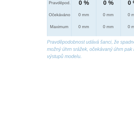
0 %
0 %
0
Pravděpod.
Očekáváno
0 mm
0 mm
0 
Maximum
0 mm
0 mm
0 
Pravděpodobnost udává šanci, že spadn
možný úhrn srážek, očekávaný úhrn pak 
výstupů modelu.