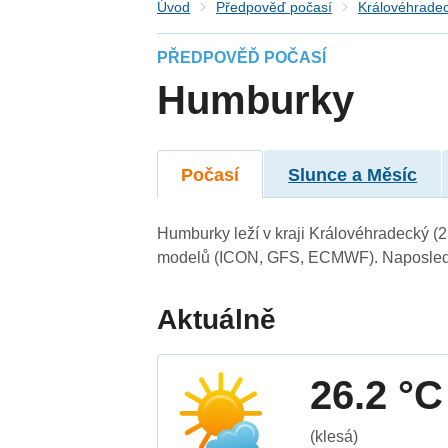
Úvod
Předpověď počasí
Královéhradec
PŘEDPOVĚĎ POČASÍ
Humburky
Počasí
Slunce a Měsíc
Humburky leží v kraji Královéhradecký (
modelů (ICON, GFS, ECMWF). Naposledy 
Aktuálně
26.2 °C
(klesá)