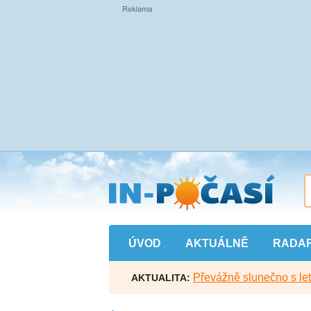
Přejít
na
hlavní
obsah
ÚVOD
AKTUÁLNĚ
RADA
Převážně slunečno s let
AKTUALITA: