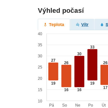
Výhled počasí
Teplota
Vítr
40
35
33
30
30
27
26
26
25
20
19
19
17
15
16
16
10
Pá
So
Ne
Po
Út