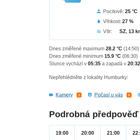
Pocitově:
25 °C
Vlhkost:
27 %
Vítr:
SZ, 13 k
Dnes změřené maximum
28.2 °C
(14:50)
Dnes změřené minimum
15.9 °C
(06:30)
Slunce vychází v
05:35
a zapadá v
20:3
Nepřehlédněte z lokality Humburky:
Kamery
Počasí u vás
2
9
Podrobná předpověď 
19:00
20:00
21:00
22