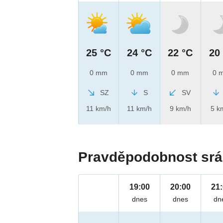
25 °C
24 °C
22 °C
20
0 mm
0 mm
0 mm
0 
SZ
S
SV
11 km/h
11 km/h
9 km/h
5 k
Pravděpodobnost srá
19:00
20:00
21
dnes
dnes
dn