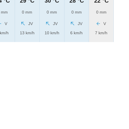
4 °C
29 °C
30 °C
28 °C
22 °C
 mm
0 mm
0 mm
0 mm
0 mm
V
JV
JV
JV
V
 km/h
13 km/h
10 km/h
6 km/h
7 km/h