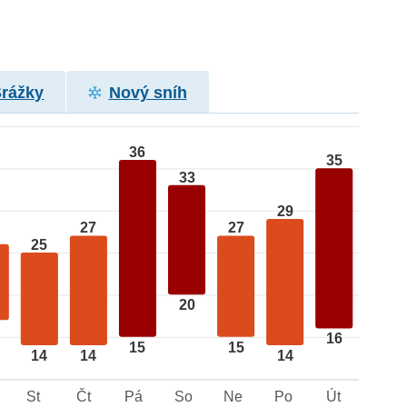
Srážky
Nový sníh
36
35
33
29
27
27
25
20
16
15
15
14
14
14
St
Čt
Pá
So
Ne
Po
Út