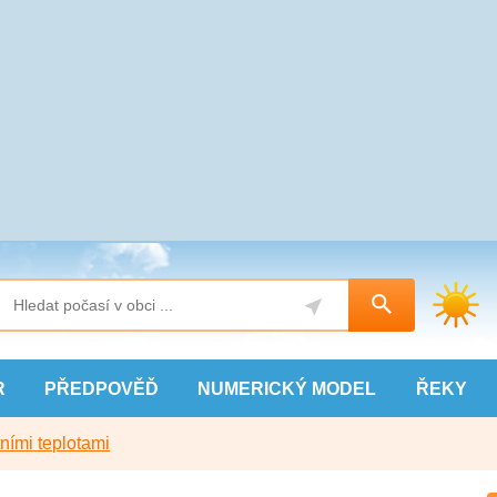
R
PŘEDPOVĚĎ
NUMERICKÝ
MODEL
ŘEKY
ními teplotami