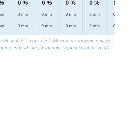
 %
0 %
0 %
0 %
0 %
0 %
mm
0 mm
0 mm
0 mm
0 mm
0 mm
mm
0 mm
0 mm
0 mm
0 mm
0 mm
e alespoň 0,1 mm srážek. Maximum zobrazuje nejvyšší
nejpravděpodobnější variantu. Výpočet vychází ze 40