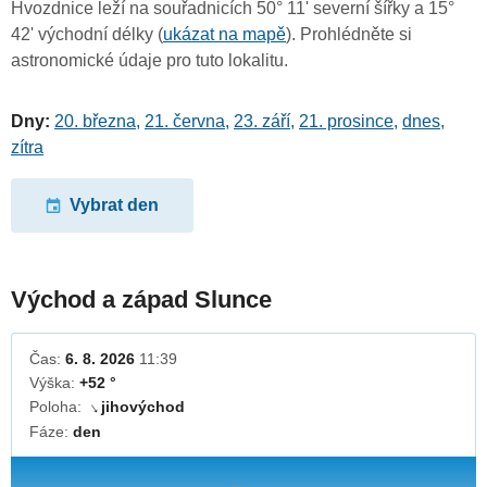
Hvozdnice leží na souřadnicích 50° 11' severní šířky a 15°
42' východní délky (
ukázat na mapě
). Prohlédněte si
astronomické údaje pro tuto lokalitu.
Dny:
20. března
,
21. června
,
23. září
,
21. prosince
,
dnes
,
zítra
Vybrat den
Východ a západ Slunce
Čas:
6. 8. 2026
11:39
Výška:
+52 °
Poloha:
jihovýchod
↓
Fáze:
den