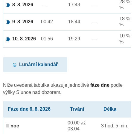
28 % a
8. 8. 2026
—
17:43
—
%
18 % a
9. 8. 2026
00:42
18:44
—
%
10 % a
10. 8. 2026
01:56
19:29
—
%
Lunární kalendář
Níže uvedená tabulka ukazuje jednotlivé
fáze dne
podle
výšky Slunce nad obzorem.
Fáze dne 6. 8. 2026
Trvání
Délka
00:00 až
noc
3 hod. 5 min.
03:04