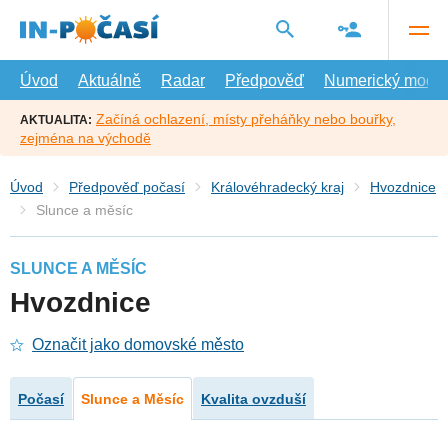
Přejít
na
hlavní
obsah
Úvod
Aktuálně
Radar
Předpověď
Numerický model
Začíná ochlazení, místy přeháňky nebo bouřky,
AKTUALITA:
zejména na východě
Úvod
Předpověď počasí
Královéhradecký kraj
Hvozdnice
Slunce a měsíc
SLUNCE A MĚSÍC
Hvozdnice
Označit jako domovské město
Počasí
Slunce a Měsíc
Kvalita ovzduší