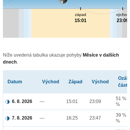
západ
východ
15:01
23:09
Níže uvedená tabulka ukazuje pohyby
Měsíce v dalších
dnech
.
Ozář
Datum
Východ
Západ
Východ
část
51 % a
6. 8. 2026
—
15:01
23:09
%
39 % a
7. 8. 2026
—
16:25
23:47
%