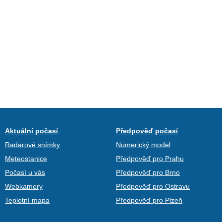
Aktuální počasí
Předpověď počasí
Radarové snímky
Numerický model
Meteostanice
Předpověď pro Prahu
Počasí u vás
Předpověď pro Brno
Webkamery
Předpověď pro Ostravu
Teplotní mapa
Předpověď pro Plzeň