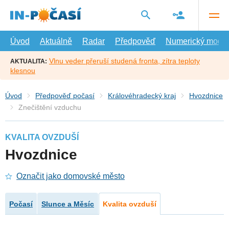
Přejít
na
hlavní
obsah
Úvod
Aktuálně
Radar
Předpověď
Numerický model
Vlnu veder přeruší studená fronta, zítra teploty
AKTUALITA:
klesnou
Úvod
Předpověď počasí
Královéhradecký kraj
Hvozdnice
Znečištění vzduchu
KVALITA OVZDUŠÍ
Hvozdnice
Označit jako domovské město
Počasí
Slunce a Měsíc
Kvalita ovzduší