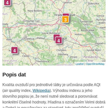
4
4
3
4
4
4
Leaflet
|
OpenStreetMap
Popis dat
Kvalita ovzduší pro jednotlivé látky je určována podle AQI
(air quality index,
Wikipedia
). Výhodou indexu a jeho
slovního popisu je, že není nutné sledovat a porovnávat
konkrétní číselné hodnoty. Hladina s označením Velmi dobrá
a Dobrá je považována za standard, kdy znečištění ovzduší