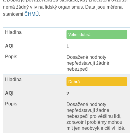
nemá žádný vliv na lidský organismus. Data jsou měřena
stanicemi
ČHMÚ
.
Velmi dobrá
1
Dosažené hodnoty
nepředstavují žádné
nebezpečí.
Dobrá
2
Dosažené hodnoty
nepředstavují žádné
nebezpečí pro většinu lidí,
zdravotní problémy mohou
mít jen neobvykle citliví lidé.