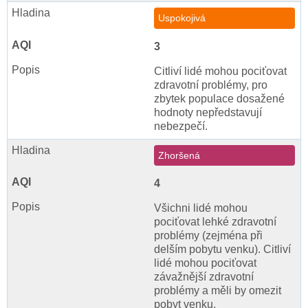
Uspokojivá
3
Citliví lidé mohou pociťovat
zdravotní problémy, pro
zbytek populace dosažené
hodnoty nepředstavují
nebezpečí.
Zhoršená
4
Všichni lidé mohou
pociťovat lehké zdravotní
problémy (zejména při
delším pobytu venku). Citliví
lidé mohou pociťovat
závažnější zdravotní
problémy a měli by omezit
pobyt venku.