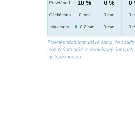
10 %
0 %
0
Pravděpod.
Očekáváno
0 mm
0 mm
0 
Maximum
0.2 mm
0 mm
0 
Pravděpodobnost udává šanci, že spadn
možný úhrn srážek, očekávaný úhrn pak 
výstupů modelu.