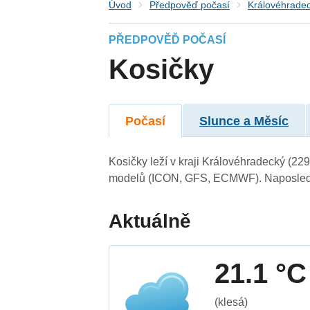
Úvod
Předpověď počasí
Královéhradec
PŘEDPOVĚĎ POČASÍ
Kosičky
Počasí
Slunce a Měsíc
Kosičky leží v kraji Královéhradecký (22
modelů (ICON, GFS, ECMWF). Naposledy 
Aktuálně
21.1 °C
(klesá)