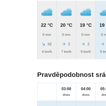
22 °C
20 °C
19 °C
19
0 mm
0 mm
0 mm
0 
SZ
Z
Z
4 km/h
7 km/h
9 km/h
5 k
Pravděpodobnost srá
03:00
04:00
05
dnes
dnes
dn