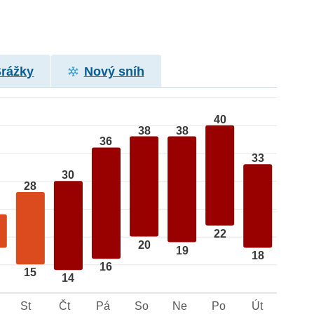
Srážky
Nový sníh
40
38
38
36
33
30
28
22
20
19
18
16
15
14
St
Čt
Pá
So
Ne
Po
Út