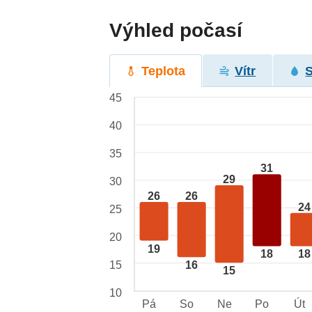
Výhled počasí
Teplota
Vítr
45
40
35
31
29
30
26
26
24
25
20
19
18
18
15
16
15
10
Pá
So
Ne
Po
Út