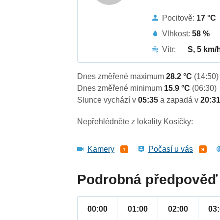
Pocitově:
17 °C
Vlhkost:
58 %
Vítr:
S, 5 km/
Dnes změřené maximum
28.2 °C
(14:50)
Dnes změřené minimum
15.9 °C
(06:30)
Slunce vychází v
05:35
a zapadá v
20:3
Nepřehlédněte z lokality Kosičky:
Kamery
Počasí u vás
1
9
Podrobná předpověď 
00:00
01:00
02:00
03