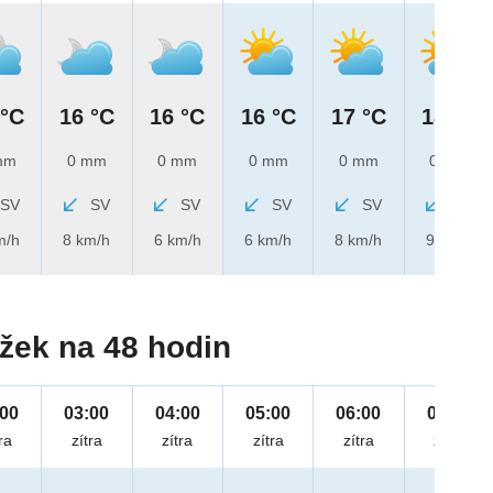
 °C
16 °C
16 °C
16 °C
17 °C
18 °C
mm
0 mm
0 mm
0 mm
0 mm
0 mm
SV
SV
SV
SV
SV
SV
m/h
8 km/h
6 km/h
6 km/h
8 km/h
9 km/h
žek na 48 hodin
:00
03:00
04:00
05:00
06:00
07:00
ra
zítra
zítra
zítra
zítra
zítra