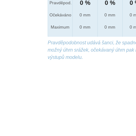
0 %
0 %
0
Pravděpod.
Očekáváno
0 mm
0 mm
0 
Maximum
0 mm
0 mm
0 
Pravděpodobnost udává šanci, že spadn
možný úhrn srážek, očekávaný úhrn pak 
výstupů modelu.