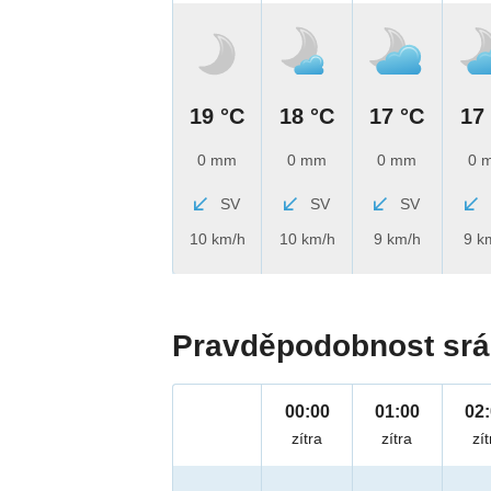
19 °C
18 °C
17 °C
17
0 mm
0 mm
0 mm
0 
SV
SV
SV
10 km/h
10 km/h
9 km/h
9 k
Pravděpodobnost srá
00:00
01:00
02
zítra
zítra
zít