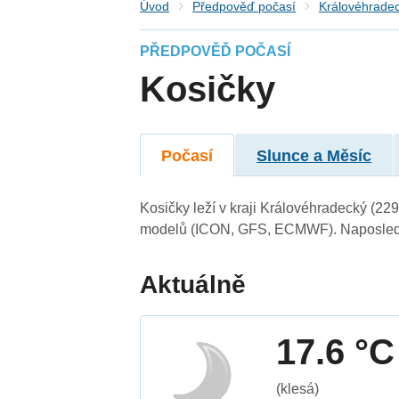
Úvod
Předpověď počasí
Královéhradec
PŘEDPOVĚĎ POČASÍ
Kosičky
Počasí
Slunce a Měsíc
Kosičky leží v kraji Královéhradecký (22
modelů (ICON, GFS, ECMWF). Naposledy 
Aktuálně
17.6 °C
(klesá)