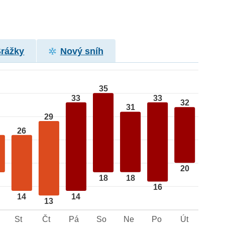
Srážky
Nový sníh
35
33
33
32
31
29
26
20
18
18
16
14
14
13
St
Čt
Pá
So
Ne
Po
Út