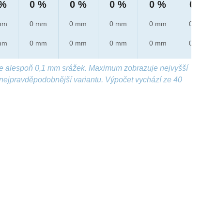
 %
0 %
0 %
0 %
0 %
0 %
mm
0 mm
0 mm
0 mm
0 mm
0 mm
mm
0 mm
0 mm
0 mm
0 mm
0 mm
e alespoň 0,1 mm srážek. Maximum zobrazuje nejvyšší
nejpravděpodobnější variantu. Výpočet vychází ze 40