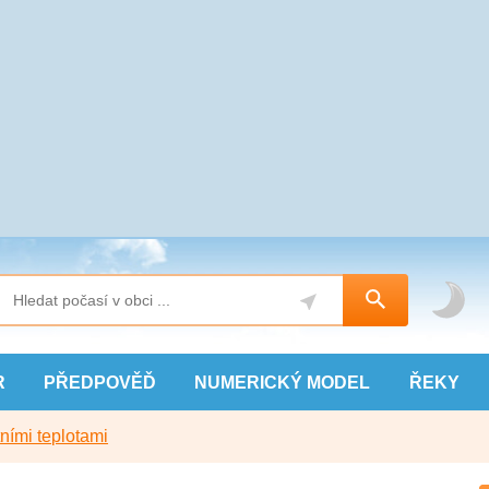
R
PŘEDPOVĚĎ
NUMERICKÝ
MODEL
ŘEKY
ními teplotami