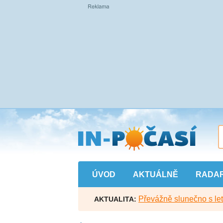
Přejít
na
hlavní
obsah
ÚVOD
AKTUÁLNĚ
RADA
Převážně slunečno s let
AKTUALITA: