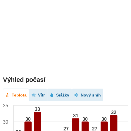
Výhled počasí
Teplota
Vítr
Srážky
Nový sníh
35
33
32
31
30
30
30
30
27
27