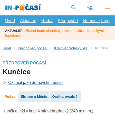
Přejít
na
hlavní
obsah
Úvod
Aktuálně
Radar
Předpověď
Numerický model
Víkend bude slunečný s letními, zítra i tropickými
AKTUALITA:
teplotami
Úvod
Předpověď počasí
Královéhradecký kraj
Kunčice
PŘEDPOVĚĎ POČASÍ
Kunčice
Označit jako domovské město
Počasí
Slunce a Měsíc
Kvalita ovzduší
Kunčice leží v kraji Královéhradecký (240 m n. m.).