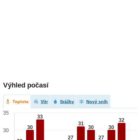
Výhled počasí
Teplota
Vítr
Srážky
Nový sníh
35
33
32
31
30
30
30
30
27
27