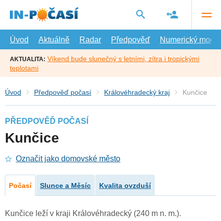
Přejít
na
hlavní
obsah
Úvod
Aktuálně
Radar
Předpověď
Numerický model
Víkend bude slunečný s letními, zítra i tropickými
AKTUALITA:
teplotami
Úvod
Předpověď počasí
Královéhradecký kraj
Kunčice
PŘEDPOVĚĎ POČASÍ
Kunčice
Označit jako domovské město
Počasí
Slunce a Měsíc
Kvalita ovzduší
Kunčice leží v kraji Královéhradecký (240 m n. m.).