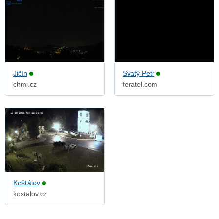
Jičín
Svatý Petr
chmi.cz
feratel.com
Košťálov
kostalov.cz