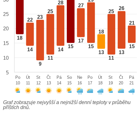
28
27
26
25
25
25
23
22
21
20
18
18
17
15
15
15
15
14
14
13
13
10
11
11
9
5
Po
Út
St
Čt
Pá
So
Ne
Po
Út
St
Čt
Pá
10
11
12
13
14
15
16
17
18
19
20
21
Graf zobrazuje nejvyšší a nejnižší denní teploty v průběhu
příštích dnů.