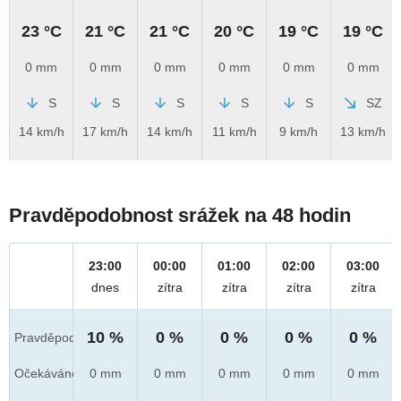
23 °C
21 °C
21 °C
20 °C
19 °C
19 °C
0 mm
0 mm
0 mm
0 mm
0 mm
0 mm
S
S
S
S
S
SZ
14 km/h
17 km/h
14 km/h
11 km/h
9 km/h
13 km/h
Pravděpodobnost srážek na 48 hodin
23:00
00:00
01:00
02:00
03:00
dnes
zítra
zítra
zítra
zítra
10 %
0 %
0 %
0 %
0 %
Pravděpod.
Očekáváno
0 mm
0 mm
0 mm
0 mm
0 mm