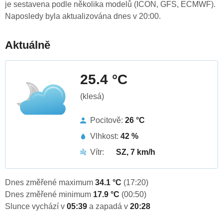
je sestavena podle několika modelů (ICON, GFS, ECMWF).
Naposledy byla aktualizována dnes v 20:00.
Aktuálně
25.4 °C
(klesá)
Pocitově:
26 °C
Vlhkost:
42 %
Vítr:
SZ, 7 km/h
Dnes změřené maximum
34.1 °C
(17:20)
Dnes změřené minimum
17.9 °C
(00:50)
Slunce vychází v
05:39
a zapadá v
20:28