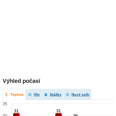
Výhled počasí
Teplota
Vítr
Srážky
Nový sníh
35
31
31
29
30