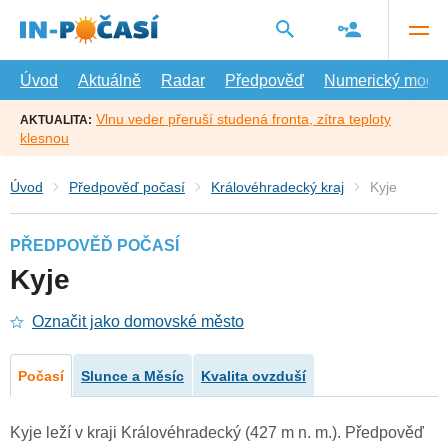
Přejít
na
hlavní
obsah
Úvod
Aktuálně
Radar
Předpověď
Numerický model
Vlnu veder přeruší studená fronta, zítra teploty
AKTUALITA:
klesnou
Úvod
Předpověď počasí
Královéhradecký kraj
Kyje
PŘEDPOVĚĎ POČASÍ
Kyje
Označit jako domovské město
Počasí
Slunce a Měsíc
Kvalita ovzduší
Kyje leží v kraji Královéhradecký (427 m n. m.). Předpověď