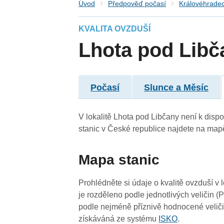
Úvod
Předpověď počasí
Královéhradec
KVALITA OVZDUŠÍ
Lhota pod Libč
Počasí
Slunce a Měsíc
V lokalitě Lhota pod Libčany není k dispoz
3
stanic v České republice najdete na map
-
-
Mapa stanic
4
3
Prohlédněte si údaje o kvalitě ovzduší v 
3
je rozděleno podle jednotlivých veličin 
podle nejméně příznivě hodnocené veliči
získáváná ze systému
ISKO
.