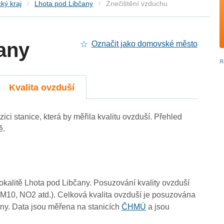
ký kraj
Lhota pod Libčany
Znečištění vzduchu
any
Označit jako domovské město
Kvalita ovzduší
ici stanice, která by měřila kvalitu ovzduší. Přehled
ě.
lokalitě Lhota pod Libčany. Posuzování kvality ovzduší
(PM10, NO2 atd.). Celková kvalita ovzduší je posuzována
0
ny. Data jsou měřena na stanicích
ČHMÚ
a jsou