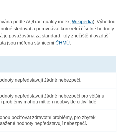
4
4
čována podle AQI (air quality index,
Wikipedia
). Výhodou
 nutné sledovat a porovnávat konkrétní číselné hodnoty.
 je považována za standard, kdy znečištění ovzduší
Data jsou měřena stanicemi
ČHMÚ
.
dnoty nepředstavují žádné nebezpečí.
-
3
4
dnoty nepředstavují žádné nebezpečí pro většinu
4
ní problémy mohou mít jen neobvykle citliví lidé.
4
 mohou pociťovat zdravotní problémy, pro zbytek
sažené hodnoty nepředstavují nebezpečí.