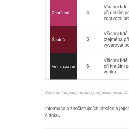
Všichni lid
4
při delším p
Zhoršená
zdravotní pr
Všichni lidé
5
(zejména při
Špatná
vyvarovat po
Všichni lidé
6
při kratším 
Velmi špatná
venku.
Konkrétní dopady na lidský organismus se liší 
Informace o znečisťujících látkách a jej
článku.