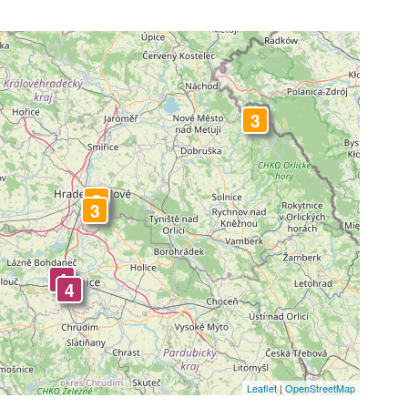
3
3
3
3
4
4
Leaflet
|
OpenStreetMap