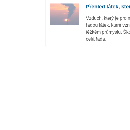
Přehled látek, kt
Vzduch, který je pro 
řadou látek, které vz
těžkém průmyslu. Ško
celá řada.