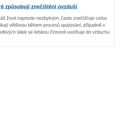
eré způsobují znečištění ovzduší
náš život naprosto nezbytným, často znečišťuje celou
nikají většinou během procesů spalování, případně v
dlivých látek se lidskou činností uvolňuje do vzduchu