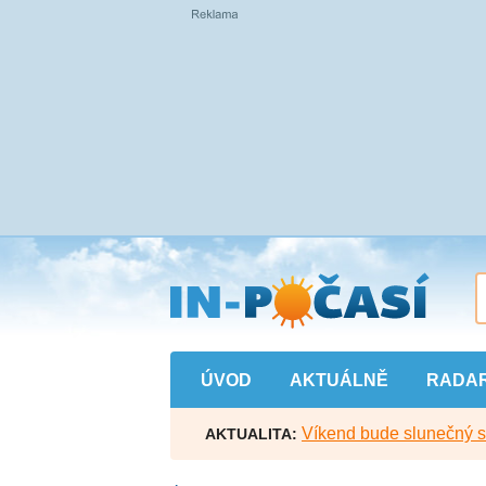
Přejít
na
hlavní
obsah
ÚVOD
AKTUÁLNĚ
RADA
Víkend bude slunečný s l
AKTUALITA: