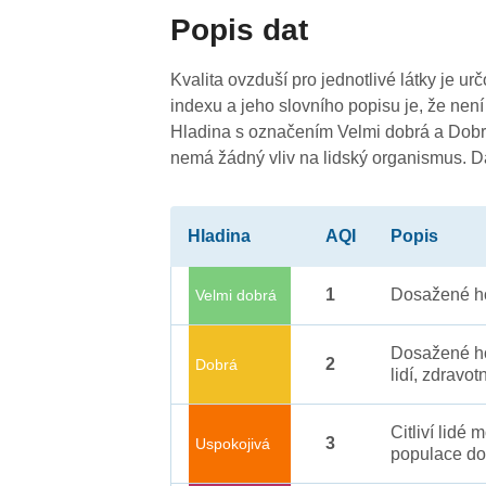
Popis dat
Kvalita ovzduší pro jednotlivé látky je ur
indexu a jeho slovního popisu je, že není
4
Hladina s označením Velmi dobrá a Dobrá
nemá žádný vliv na lidský organismus. 
4
Hladina
AQI
Popis
1
Dosažené ho
Velmi dobrá
Dosažené ho
2
Dobrá
lidí, zdravot
4
Citliví lidé
3
Uspokojivá
populace do