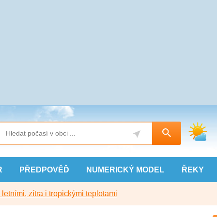
R
PŘEDPOVĚĎ
NUMERICKÝ
MODEL
ŘEKY
etními, zítra i tropickými teplotami