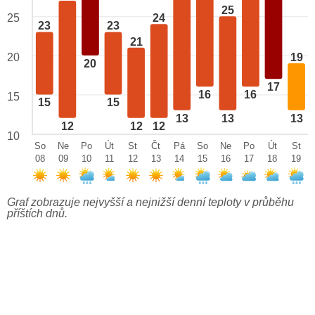
25
25
24
23
23
21
19
20
20
17
16
16
15
15
15
13
13
13
12
12
12
10
So
Ne
Po
Út
St
Čt
Pá
So
Ne
Po
Út
St
08
09
10
11
12
13
14
15
16
17
18
19
Graf zobrazuje nejvyšší a nejnižší denní teploty v průběhu
příštích dnů.