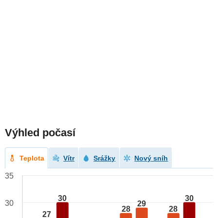
Výhled počasí
Teplota
Vítr
Srážky
Nový sníh
35
30
30
30
29
28
28
27