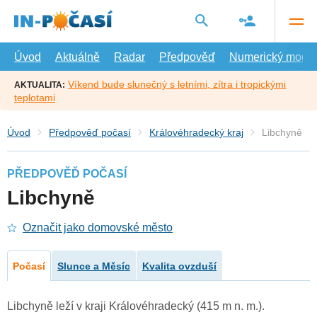
Přejít
na
hlavní
obsah
Úvod
Aktuálně
Radar
Předpověď
Numerický model
Víkend bude slunečný s letními, zítra i tropickými
AKTUALITA:
teplotami
Úvod
Předpověď počasí
Královéhradecký kraj
Libchyně
PŘEDPOVĚĎ POČASÍ
Libchyně
Označit jako domovské město
Počasí
Slunce a Měsíc
Kvalita ovzduší
Libchyně leží v kraji Královéhradecký (415 m n. m.).