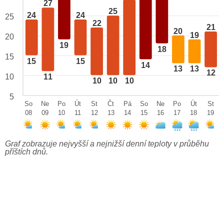
27
25
24
24
25
22
21
20
19
20
19
18
15
15
15
14
13
13
12
10
11
10
10
10
5
So
Ne
Po
Út
St
Čt
Pá
So
Ne
Po
Út
St
08
09
10
11
12
13
14
15
16
17
18
19
Graf zobrazuje nejvyšší a nejnižší denní teploty v průběhu
příštích dnů.