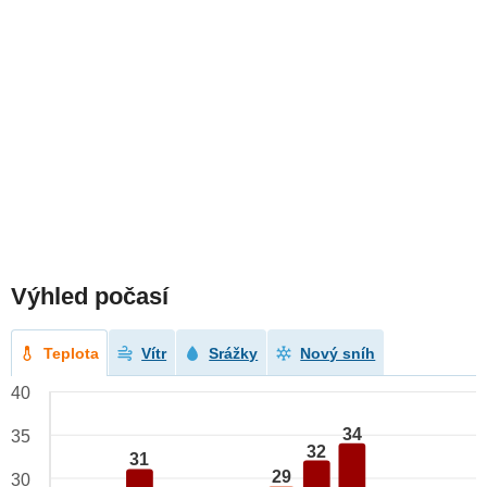
Výhled počasí
Teplota
Vítr
Srážky
Nový sníh
40
34
35
32
31
29
30