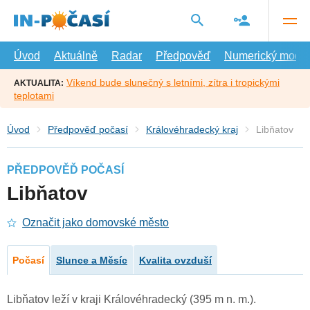
Přejít
na
hlavní
obsah
Úvod
Aktuálně
Radar
Předpověď
Numerický model
Víkend bude slunečný s letními, zítra i tropickými
AKTUALITA:
teplotami
Úvod
Předpověď počasí
Královéhradecký kraj
Libňatov
PŘEDPOVĚĎ POČASÍ
Libňatov
Označit jako domovské město
Počasí
Slunce a Měsíc
Kvalita ovzduší
Libňatov leží v kraji Královéhradecký (395 m n. m.).