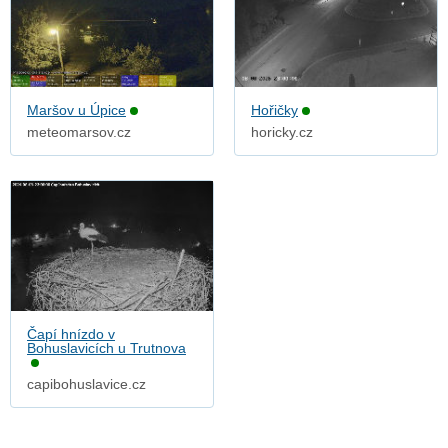
Maršov u Úpice
Hořičky
meteomarsov.cz
horicky.cz
Čapí hnízdo v
Bohuslavicích u Trutnova
capibohuslavice.cz