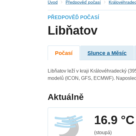
Úvod
Předpověď počasí
Královéhradec
PŘEDPOVĚĎ POČASÍ
Libňatov
Počasí
Slunce a Měsíc
Libňatov leží v kraji Královéhradecký (3
modelů (ICON, GFS, ECMWF). Naposledy 
Aktuálně
16.9 °C
(stoupá)