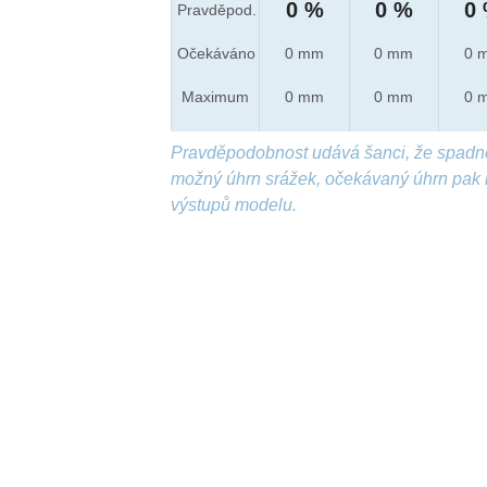
0 %
0 %
0
Pravděpod.
Očekáváno
0 mm
0 mm
0 
Maximum
0 mm
0 mm
0 
Pravděpodobnost udává šanci, že spadn
možný úhrn srážek, očekávaný úhrn pak 
výstupů modelu.