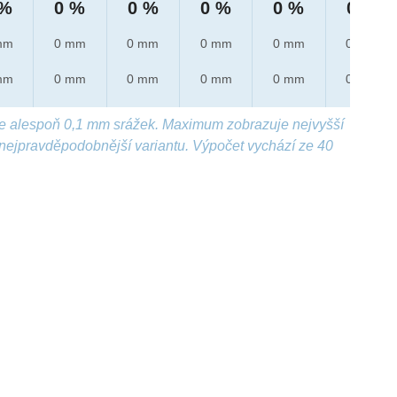
 %
0 %
0 %
0 %
0 %
0 %
mm
0 mm
0 mm
0 mm
0 mm
0 mm
mm
0 mm
0 mm
0 mm
0 mm
0 mm
e alespoň 0,1 mm srážek. Maximum zobrazuje nejvyšší
nejpravděpodobnější variantu. Výpočet vychází ze 40