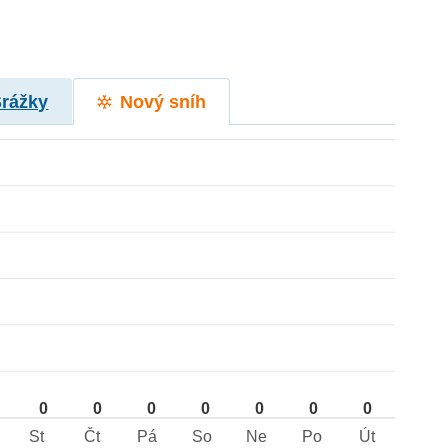
Srážky
Nový sníh
0
0
0
0
0
0
0
St
Čt
Pá
So
Ne
Po
Út