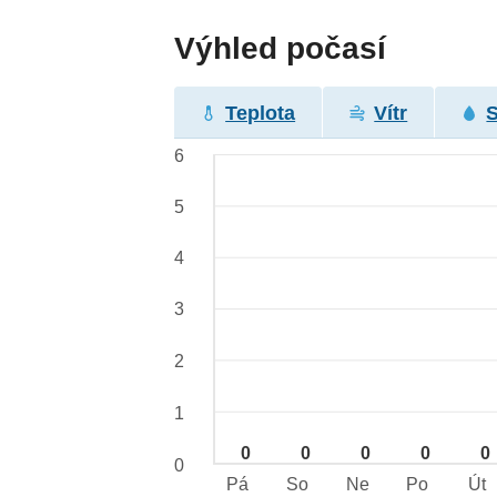
Výhled počasí
Teplota
Vítr
6
5
4
3
2
1
0
0
0
0
0
0
Pá
So
Ne
Po
Út