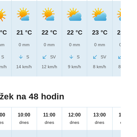
 °C
21 °C
22 °C
22 °C
23 °C
23 °C
mm
0 mm
0 mm
0 mm
0 mm
0 mm
S
S
SV
S
SV
SV
km/h
14 km/h
12 km/h
9 km/h
8 km/h
8 km/h
žek na 48 hodin
:00
10:00
11:00
12:00
13:00
14:00
es
dnes
dnes
dnes
dnes
dnes