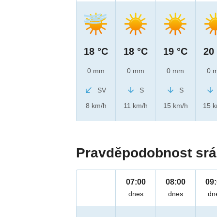
18 °C
18 °C
19 °C
20
0 mm
0 mm
0 mm
0 
SV
S
S
8 km/h
11 km/h
15 km/h
15 
Pravděpodobnost srá
07:00
08:00
09
dnes
dnes
dn