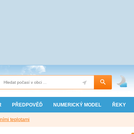
R
PŘEDPOVĚĎ
NUMERICKÝ
MODEL
ŘEKY
ními teplotami