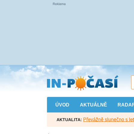
Přejít
na
hlavní
obsah
ÚVOD
AKTUÁLNĚ
RADA
Převážně slunečno s let
AKTUALITA: