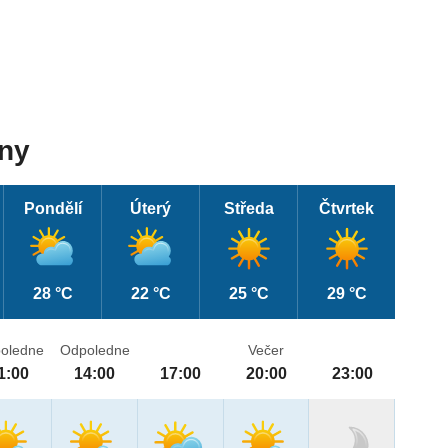
dny
Pondělí
Úterý
Středa
Čtvrtek
28 °C
22 °C
25 °C
29 °C
oledne
Odpoledne
Večer
1:00
14:00
17:00
20:00
23:00