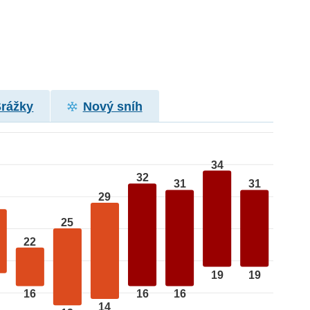
Srážky
Nový sníh
34
32
31
31
29
25
22
19
19
16
16
16
14