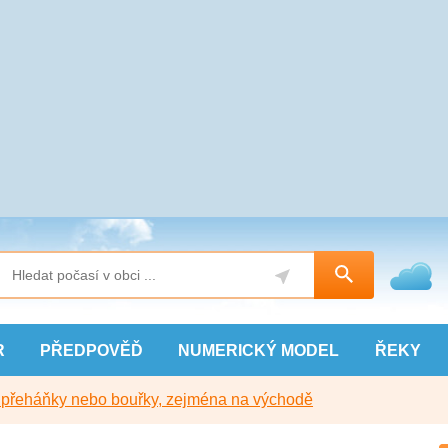
R
PŘEDPOVĚĎ
NUMERICKÝ
MODEL
ŘEKY
y přeháňky nebo bouřky, zejména na východě