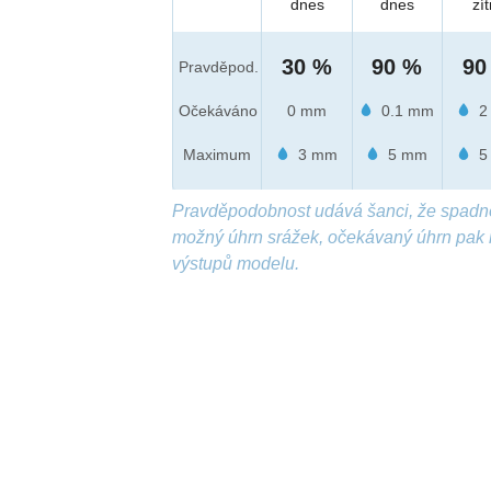
dnes
dnes
zít
30 %
90 %
90
Pravděpod.
Očekáváno
0 mm
0.1 mm
2
Maximum
3 mm
5 mm
5
Pravděpodobnost udává šanci, že spadn
možný úhrn srážek, očekávaný úhrn pak 
výstupů modelu.