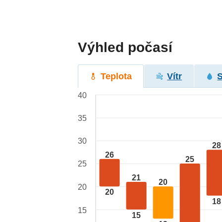
Výhled počasí
Teplota
Vítr
40
35
30
28
26
25
25
21
20
20
20
18
15
15