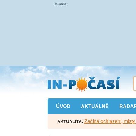
Přejít
na
hlavní
obsah
ÚVOD
AKTUÁLNĚ
RADA
Začíná ochlazení, míst
AKTUALITA: