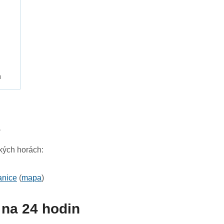
h
1
ckých horách:
anice
(
mapa
)
na 24 hodin