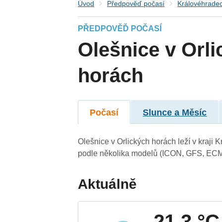
Úvod
Předpověď počasí
Královéhradec
PŘEDPOVĚĎ POČASÍ
Olešnice v Orl
horách
Počasí
Slunce a Měsíc
Olešnice v Orlických horách leží v kraji
podle několika modelů (ICON, GFS, ECM
Aktuálně
21.3 °C