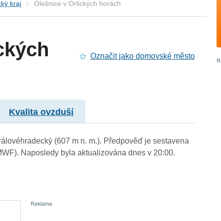
ký kraj
Olešnice v Orlických horách
ických
Označit jako domovské město
Kvalita ovzduší
 Královéhradecký (607 m n. m.). Předpověď je sestavena
WF). Naposledy byla aktualizována dnes v 20:00.