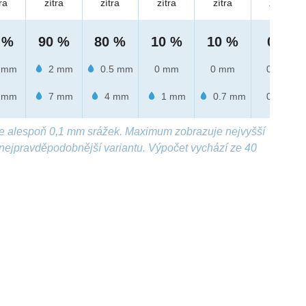
ra
zítra
zítra
zítra
zítra
zítra
 %
90 %
80 %
10 %
10 %
0 %
 mm
2 mm
0.5 mm
0 mm
0 mm
0 mm
 mm
7 mm
4 mm
1 mm
0.7 mm
0 mm
e alespoň 0,1 mm srážek. Maximum zobrazuje nejvyšší
nejpravděpodobnější variantu. Výpočet vychází ze 40