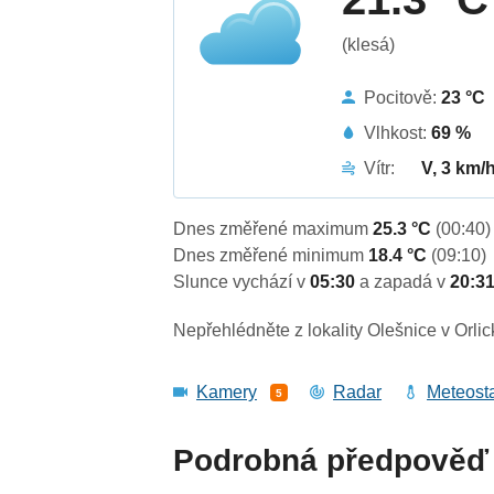
(klesá)
Pocitově:
23 °C
Vlhkost:
69 %
Vítr:
V, 3 km/
Dnes změřené maximum
25.3 °C
(00:40)
Dnes změřené minimum
18.4 °C
(09:10)
Slunce vychází v
05:30
a zapadá v
20:3
Nepřehlédněte z lokality Olešnice v Orli
Kamery
Radar
Meteost
5
Podrobná předpověď 