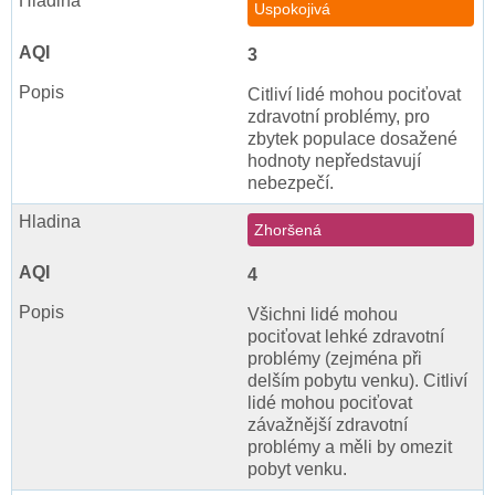
Uspokojivá
3
Citliví lidé mohou pociťovat
zdravotní problémy, pro
zbytek populace dosažené
hodnoty nepředstavují
nebezpečí.
Zhoršená
4
Všichni lidé mohou
pociťovat lehké zdravotní
problémy (zejména při
delším pobytu venku). Citliví
lidé mohou pociťovat
závažnější zdravotní
problémy a měli by omezit
pobyt venku.