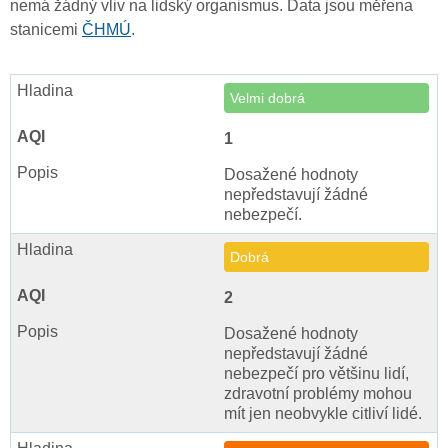
nemá žádný vliv na lidský organismus. Data jsou měřena
stanicemi
ČHMÚ
.
Velmi dobrá
1
Dosažené hodnoty
nepředstavují žádné
nebezpečí.
Dobrá
2
Dosažené hodnoty
nepředstavují žádné
nebezpečí pro většinu lidí,
zdravotní problémy mohou
mít jen neobvykle citliví lidé.