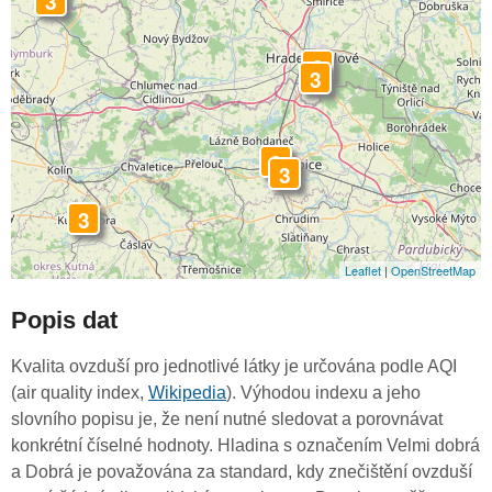
3
3
3
3
3
3
Leaflet
|
OpenStreetMap
Popis dat
Kvalita ovzduší pro jednotlivé látky je určována podle AQI
(air quality index,
Wikipedia
). Výhodou indexu a jeho
slovního popisu je, že není nutné sledovat a porovnávat
konkrétní číselné hodnoty. Hladina s označením Velmi dobrá
a Dobrá je považována za standard, kdy znečištění ovzduší