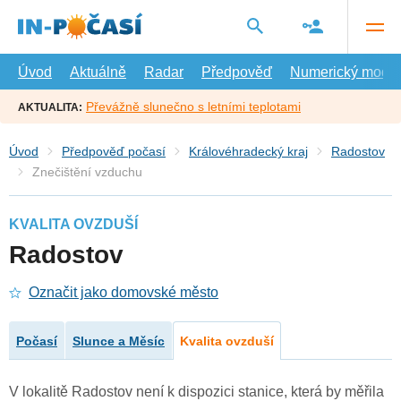
Přejít
na
hlavní
obsah
Úvod
Aktuálně
Radar
Předpověď
Numerický model
Převážně slunečno s letními teplotami
AKTUALITA:
Úvod
Předpověď počasí
Královéhradecký kraj
Radostov
Znečištění vzduchu
KVALITA OVZDUŠÍ
Radostov
Označit jako domovské město
Počasí
Slunce a Měsíc
Kvalita ovzduší
V lokalitě Radostov není k dispozici stanice, která by měřila