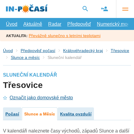
Přejít
na
hlavní
obsah
Úvod
Aktuálně
Radar
Předpověď
Numerický model
Převážně slunečno s letními teplotami
AKTUALITA:
Úvod
Předpověď počasí
Královéhradecký kraj
Třesovice
Slunce a měsíc
Sluneční kalendář
SLUNEČNÍ KALENDÁŘ
Třesovice
Označit jako domovské město
Počasí
Slunce a Měsíc
Kvalita ovzduší
V kalendáři naleznete časy východů, západů Slunce a další