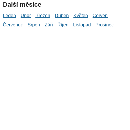
Další měsíce
Leden
Únor
Březen
Duben
Květen
Červen
Červenec
Srpen
Září
Říjen
Listopad
Prosinec