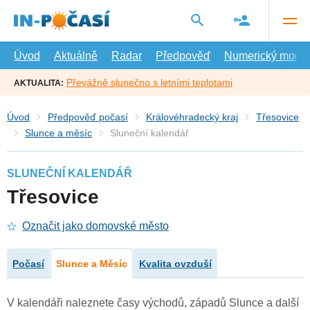
Přejít
na
hlavní
obsah
Úvod
Aktuálně
Radar
Předpověď
Numerický model
Převážně slunečno s letními teplotami
AKTUALITA:
Úvod
Předpověď počasí
Královéhradecký kraj
Třesovice
Slunce a měsíc
Sluneční kalendář
SLUNEČNÍ KALENDÁŘ
Třesovice
Označit jako domovské město
Počasí
Slunce a Měsíc
Kvalita ovzduší
V kalendáři naleznete časy východů, západů Slunce a další