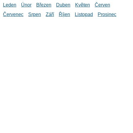
Leden
Únor
Březen
Duben
Květen
Červen
Červenec
Srpen
Září
Říjen
Listopad
Prosinec