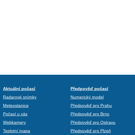
Aktuální počasí
Předpověď počasí
Radarové snímky
Numerický model
Meteostanice
Předpověď pro Prahu
Počasí u vás
Předpověď pro Brno
Webkamery
Předpověď pro Ostravu
Teplotní mapa
Předpověď pro Plzeň