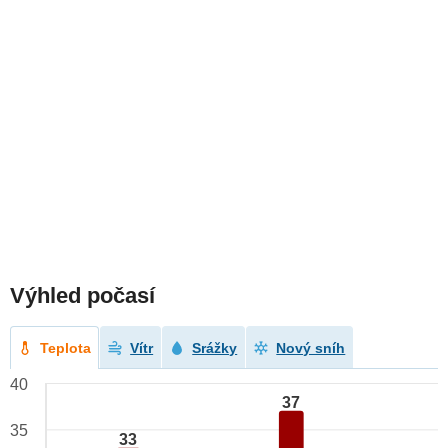
Výhled počasí
Teplota
Vítr
Srážky
Nový sníh
40
37
35
33