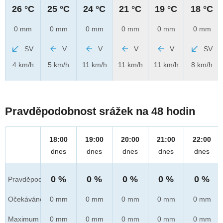
26 °C
25 °C
24 °C
21 °C
19 °C
18 °C
0 mm
0 mm
0 mm
0 mm
0 mm
0 mm
SV
V
V
V
V
SV
4 km/h
5 km/h
11 km/h
11 km/h
11 km/h
8 km/h
Pravděpodobnost srážek na 48 hodin
18:00
19:00
20:00
21:00
22:00
dnes
dnes
dnes
dnes
dnes
0 %
0 %
0 %
0 %
0 %
Pravděpod.
Očekáváno
0 mm
0 mm
0 mm
0 mm
0 mm
Maximum
0 mm
0 mm
0 mm
0 mm
0 mm