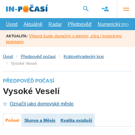
Přejít
na
hlavní
obsah
Úvod
Aktuálně
Radar
Předpověď
Numerický model
Víkend bude slunečný s letními, zítra i tropickými
AKTUALITA:
teplotami
Úvod
Předpověď počasí
Královéhradecký kraj
Vysoké Veselí
PŘEDPOVĚĎ POČASÍ
Vysoké Veselí
Označit jako domovské město
Počasí
Slunce a Měsíc
Kvalita ovzduší