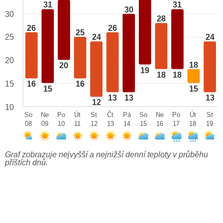
31
31
30
30
28
26
26
25
25
24
24
20
18
20
19
18
18
15
16
16
15
15
13
13
13
12
10
So
Ne
Po
Út
St
Čt
Pá
So
Ne
Po
Út
St
08
09
10
11
12
13
14
15
16
17
18
19
Graf zobrazuje nejvyšší a nejnižší denní teploty v průběhu
příštích dnů.