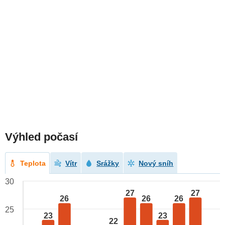
Výhled počasí
Teplota
Vítr
Srážky
Nový sníh
30
27
27
26
26
26
25
23
23
22