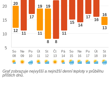
20
20
19
19
16
17
17
16
15
15
14
13
12
11
11
11
10
8
8
5
So
Ne
Po
Út
St
Čt
Pá
So
Ne
Po
Út
St
08
09
10
11
12
13
14
15
16
17
18
19
Graf zobrazuje nejvyšší a nejnižší denní teploty v průběhu
příštích dnů.