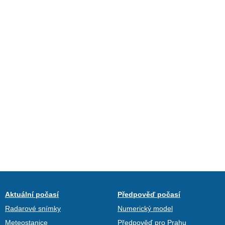
Aktuální počasí
Předpověď počasí
Radarové snímky
Numerický model
Meteostanice
Předpověď pro Prahu