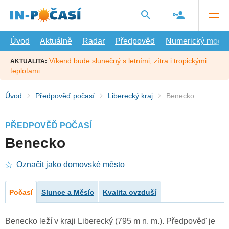
Přejít
na
hlavní
obsah
Úvod
Aktuálně
Radar
Předpověď
Numerický model
Víkend bude slunečný s letními, zítra i tropickými
AKTUALITA:
teplotami
Úvod
Předpověď počasí
Liberecký kraj
Benecko
PŘEDPOVĚĎ POČASÍ
Benecko
Označit jako domovské město
Počasí
Slunce a Měsíc
Kvalita ovzduší
Benecko leží v kraji Liberecký (795 m n. m.). Předpověď je