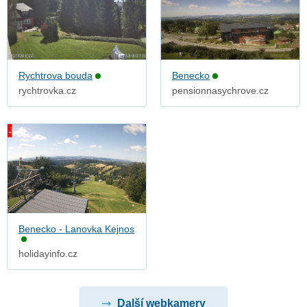
Rychtrova bouda
Benecko
rychtrovka.cz
pensionnasychrove.cz
Benecko - Lanovka Kejnos
holidayinfo.cz
Další webkamery