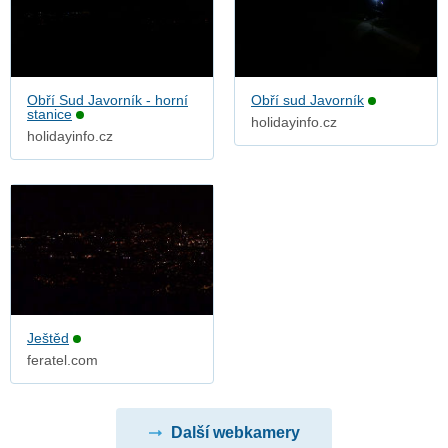
Obří Sud Javorník - horní
Obří sud Javorník
stanice
holidayinfo.cz
holidayinfo.cz
Ještěd
feratel.com
Další webkamery