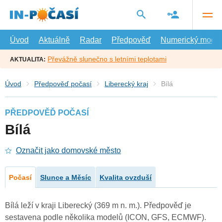
Přejít
na
hlavní
obsah
Úvod
Aktuálně
Radar
Předpověď
Numerický model
Převážně slunečno s letními teplotami
AKTUALITA:
Úvod
Předpověď počasí
Liberecký kraj
Bílá
PŘEDPOVĚĎ POČASÍ
Bílá
Označit jako domovské město
Počasí
Slunce a Měsíc
Kvalita ovzduší
Bílá leží v kraji Liberecký (369 m n. m.). Předpověď je
sestavena podle několika modelů (ICON, GFS, ECMWF).