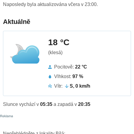
Naposledy byla aktualizována včera v 23:00.
Aktuálně
18 °C
(klesá)
Pocitově:
22 °C
Vlhkost:
97 %
Vítr:
S, 0 km/h
Slunce vychází v
05:35
a zapadá v
20:35
Nepřehlédněte z lokality Bílá: