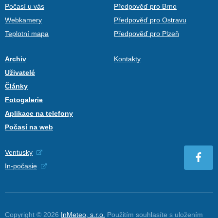
Počasí u vás
Předpověď pro Brno
Webkamery
Předpověď pro Ostravu
Teplotní mapa
Předpověď pro Plzeň
Archiv
Kontakty
Uživatelé
Články
Fotogalerie
Aplikace na telefony
Počasí na web
Ventusky
In-počasie
Copyright © 2026
InMeteo, s.r.o.
Použitím souhlasíte s uložením