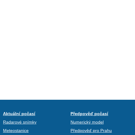
Aktuální počasí
Předpověď počasí
Radarové snímky
Numerický model
Meteostanice
Předpověď pro Prahu