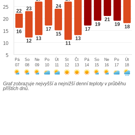
24
25
23
22
20
21
19
19
18
17
17
15
16
15
13
13
12
10
11
5
Pá
So
Ne
Po
Út
St
Čt
Pá
So
Ne
Po
Út
07
08
09
10
11
12
13
14
15
16
17
18
Graf zobrazuje nejvyšší a nejnižší denní teploty v průběhu
příštích dnů.