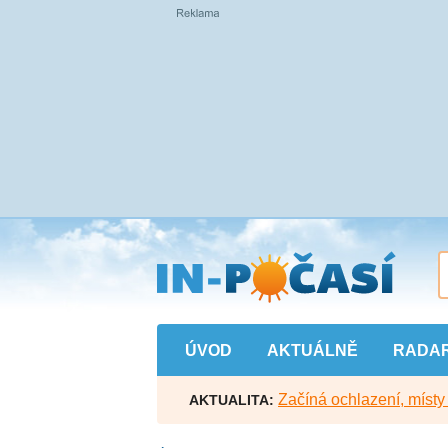
Přejít
na
hlavní
obsah
ÚVOD
AKTUÁLNĚ
RADA
Začíná ochlazení, míst
AKTUALITA: