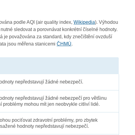
čována podle AQI (air quality index,
Wikipedia
). Výhodou
 nutné sledovat a porovnávat konkrétní číselné hodnoty.
 je považována za standard, kdy znečištění ovzduší
4
4
Data jsou měřena stanicemi
ČHMÚ
.
4
3
dnoty nepředstavují žádné nebezpečí.
dnoty nepředstavují žádné nebezpečí pro většinu
ní problémy mohou mít jen neobvykle citliví lidé.
 mohou pociťovat zdravotní problémy, pro zbytek
sažené hodnoty nepředstavují nebezpečí.