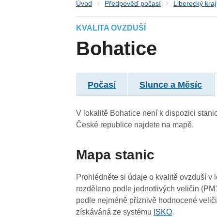
Úvod
Předpověď počasí
Liberecký kraj
KVALITA OVZDUŠÍ
Bohatice
Počasí
Slunce a Měsíc
V lokalitě Bohatice není k dispozici stani
České republice najdete na mapě.
Mapa stanic
Prohlédněte si údaje o kvalitě ovzduší v 
rozděleno podle jednotlivých veličin (PM
podle nejméně příznivě hodnocené veliči
získáváná ze systému
ISKO
.