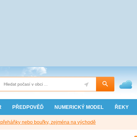
R
PŘEDPOVĚĎ
NUMERICKÝ
MODEL
ŘEKY
y přeháňky nebo bouřky, zejména na východě