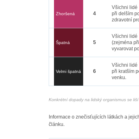
Všichni lid
4
při delším p
Zhoršená
zdravotní pr
Všichni lidé
5
(zejména při
Špatná
vyvarovat po
Všichni lidé
6
při kratším 
Velmi špatná
venku.
Konkrétní dopady na lidský organismus se liší 
Informace o znečisťujících látkách a jej
článku.