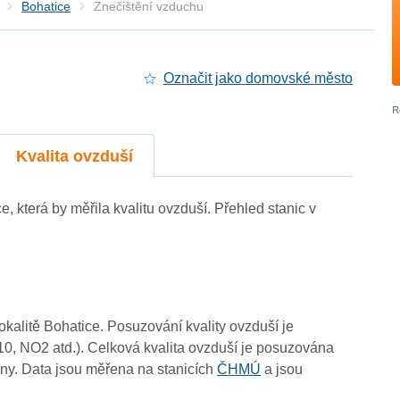
Bohatice
Znečištění vzduchu
Označit jako domovské město
Kvalita ovzduší
ce, která by měřila kvalitu ovzduší. Přehled stanic v
lokalitě Bohatice. Posuzování kvality ovzduší je
10, NO2 atd.). Celková kvalita ovzduší je posuzována
ny. Data jsou měřena na stanicích
ČHMÚ
a jsou