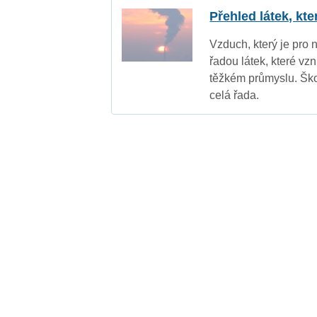
Přehled látek, kt
Vzduch, který je pro 
řadou látek, které vz
těžkém průmyslu. Ško
celá řada.