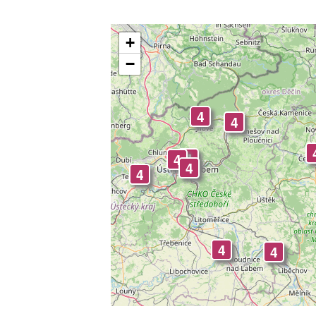
+
−
4
4
4
4
4
4
4
3
3
3
4
4
3