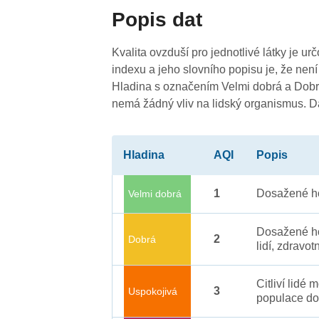
Popis dat
3
Kvalita ovzduší pro jednotlivé látky je ur
3
3
4
indexu a jeho slovního popisu je, že není
4
-
4
4
4
3
4
Hladina s označením Velmi dobrá a Dobrá
4
3
4
nemá žádný vliv na lidský organismus. 
4
4
Hladina
AQI
Popis
1
Dosažené ho
Velmi dobrá
4
-
3
Dosažené ho
2
Dobrá
3
lidí, zdravot
Citliví lidé
3
Uspokojivá
populace do