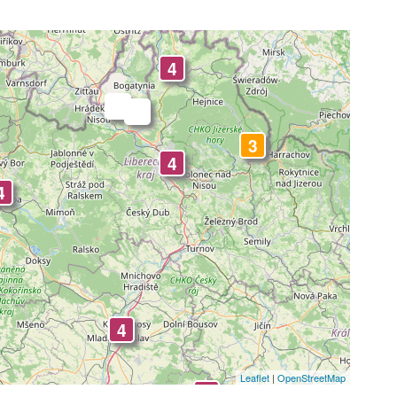
4
-
-
3
4
4
4
Leaflet
|
OpenStreetMap
4