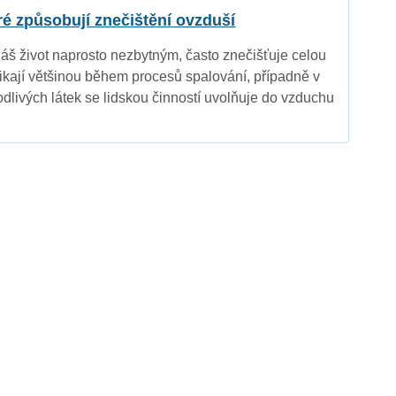
eré způsobují znečištění ovzduší
náš život naprosto nezbytným, často znečišťuje celou
nikají většinou během procesů spalování, případně v
dlivých látek se lidskou činností uvolňuje do vzduchu