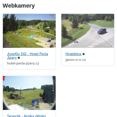
Webkamery
Josefův Důl - Hotel Perla
Hrabětice
Jizery
janov-n-n.cz
hotel-perla-jizery.cz
Severák - Arnika dětský