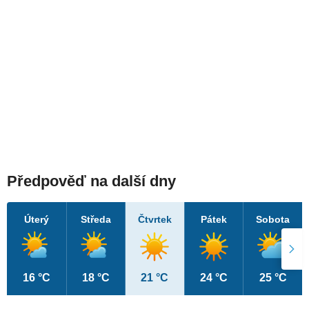
Předpověď na další dny
Úterý
Středa
Čtvrtek
Pátek
Sobota
16 °C
18 °C
21 °C
24 °C
25 °C