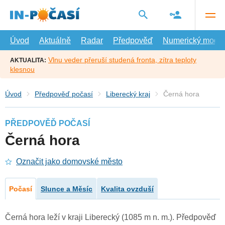
Přejít
na
hlavní
obsah
Úvod
Aktuálně
Radar
Předpověď
Numerický model
Vlnu veder přeruší studená fronta, zítra teploty
AKTUALITA:
klesnou
Úvod
Předpověď počasí
Liberecký kraj
Černá hora
PŘEDPOVĚĎ POČASÍ
Černá hora
Označit jako domovské město
Počasí
Slunce a Měsíc
Kvalita ovzduší
Černá hora leží v kraji Liberecký (1085 m n. m.). Předpověď