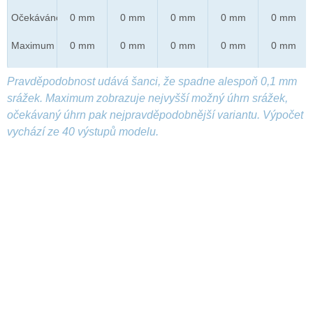
Očekáváno
0 mm
0 mm
0 mm
0 mm
0 mm
Maximum
0 mm
0 mm
0 mm
0 mm
0 mm
Pravděpodobnost udává šanci, že spadne alespoň 0,1 mm
srážek. Maximum zobrazuje nejvyšší možný úhrn srážek,
očekávaný úhrn pak nejpravděpodobnější variantu. Výpočet
vychází ze 40 výstupů modelu.