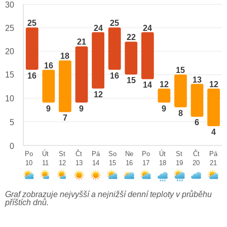
30
25
25
24
24
25
22
21
20
18
16
15
15
16
16
13
15
12
12
14
12
10
9
9
9
8
7
5
6
4
0
Po
Út
St
Čt
Pá
So
Ne
Po
Út
St
Čt
Pá
10
11
12
13
14
15
16
17
18
19
20
21
Graf zobrazuje nejvyšší a nejnižší denní teploty v průběhu
příštích dnů.