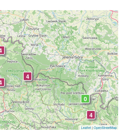
4
4
4
0
4
Leaflet
|
OpenStreetMap