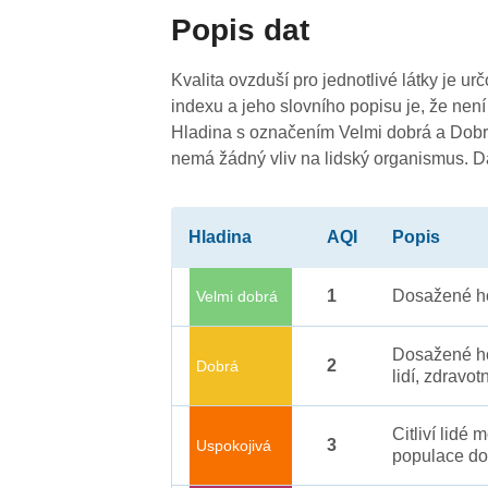
4
4
Popis dat
Kvalita ovzduší pro jednotlivé látky je ur
indexu a jeho slovního popisu je, že není
Hladina s označením Velmi dobrá a Dobrá
nemá žádný vliv na lidský organismus. 
3
3
4
4
4
-
4
4
4
4
4
4
Hladina
AQI
Popis
4
3
4
3
1
Dosažené ho
Velmi dobrá
4
0
Dosažené ho
2
Dobrá
lidí, zdravot
Citliví lidé
3
Uspokojivá
populace do