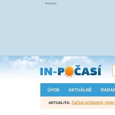
Přejít
na
hlavní
obsah
ÚVOD
AKTUÁLNĚ
RADA
Začíná ochlazení, míst
AKTUALITA: