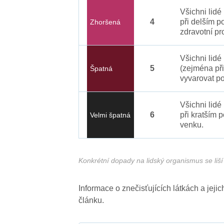
Všichni lid
4
při delším p
Zhoršená
zdravotní pr
Všichni lidé
5
(zejména při
Špatná
vyvarovat po
Všichni lidé
6
při kratším 
Velmi špatná
venku.
Konkrétní dopady na lidský organismus se liší 
Informace o znečisťujících látkách a jej
článku.