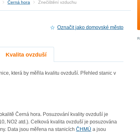
Černá hora
Znečištění vzduchu
Označit jako domovské město
Kvalita ovzduší
nice, která by měřila kvalitu ovzduší. Přehled stanic v
lokalitě Černá hora. Posuzování kvality ovzduší je
10, NO2 atd.). Celková kvalita ovzduší je posuzována
ny. Data jsou měřena na stanicích
ČHMÚ
a jsou