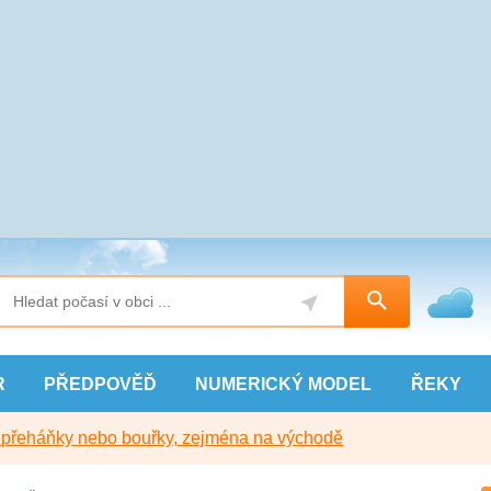
R
PŘEDPOVĚĎ
NUMERICKÝ
MODEL
ŘEKY
y přeháňky nebo bouřky, zejména na východě