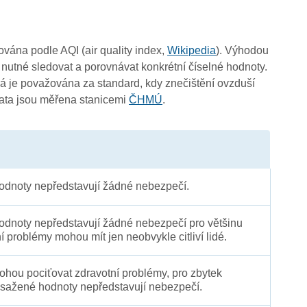
čována podle AQI (air quality index,
Wikipedia
). Výhodou
4
 nutné sledovat a porovnávat konkrétní číselné hodnoty.
 je považována za standard, kdy znečištění ovzduší
3
Data jsou měřena stanicemi
ČHMÚ
.
3
3
3
dnoty nepředstavují žádné nebezpečí.
3
dnoty nepředstavují žádné nebezpečí pro většinu
ní problémy mohou mít jen neobvykle citliví lidé.
 mohou pociťovat zdravotní problémy, pro zbytek
sažené hodnoty nepředstavují nebezpečí.