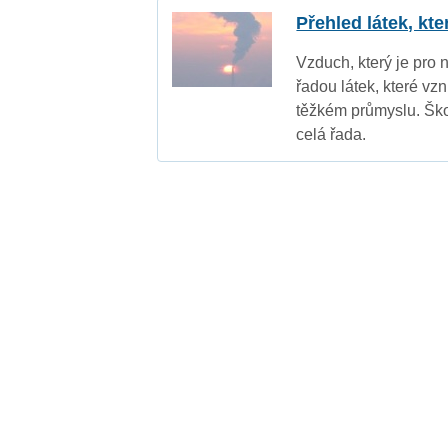
Přehled látek, kt
Vzduch, který je pro 
řadou látek, které vz
těžkém průmyslu. Ško
celá řada.