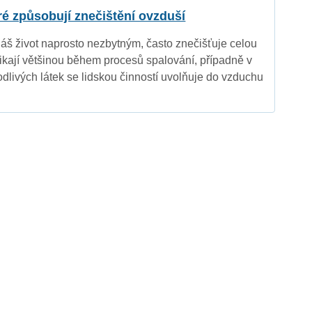
eré způsobují znečištění ovzduší
náš život naprosto nezbytným, často znečišťuje celou
nikají většinou během procesů spalování, případně v
dlivých látek se lidskou činností uvolňuje do vzduchu