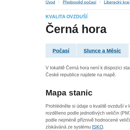
Úvod
Předpověď počasí
Liberecký kraj
KVALITA OVZDUŠÍ
Černá hora
Počasí
Slunce a Měsíc
V lokalitě Černá hora není k dispozici sta
České republice najdete na mapě.
Mapa stanic
Prohlédněte si údaje o kvalitě ovzduší v 
rozděleno podle jednotlivých veličin (PM
podle nejméně příznivě hodnocené veliči
získáváná ze systému
ISKO
.