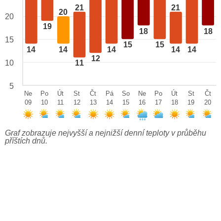
21
21
20
20
19
18
18
15
15
15
14
14
14
14
14
12
10
11
5
Ne
Po
Út
St
Čt
Pá
So
Ne
Po
Út
St
Čt
09
10
11
12
13
14
15
16
17
18
19
20
Graf zobrazuje nejvyšší a nejnižší denní teploty v průběhu
příštích dnů.