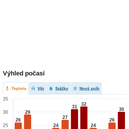
Výhled počasí
Teplota
Vítr
Srážky
Nový sníh
35
32
31
30
29
30
27
26
26
24
24
25