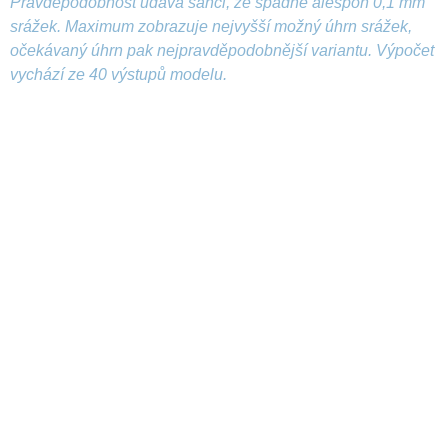
Pravděpodobnost udává šanci, že spadne alespoň 0,1 mm
srážek. Maximum zobrazuje nejvyšší možný úhrn srážek,
očekávaný úhrn pak nejpravděpodobnější variantu. Výpočet
vychází ze 40 výstupů modelu.