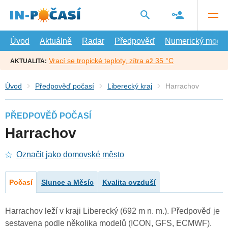
Přejít
na
hlavní
obsah
Úvod
Aktuálně
Radar
Předpověď
Numerický model
Vrací se tropické teploty, zítra až 35 °C
AKTUALITA:
Úvod
Předpověď počasí
Liberecký kraj
Harrachov
PŘEDPOVĚĎ POČASÍ
Harrachov
Označit jako domovské město
Počasí
Slunce a Měsíc
Kvalita ovzduší
Harrachov leží v kraji Liberecký (692 m n. m.). Předpověď je
sestavena podle několika modelů (ICON, GFS, ECMWF).