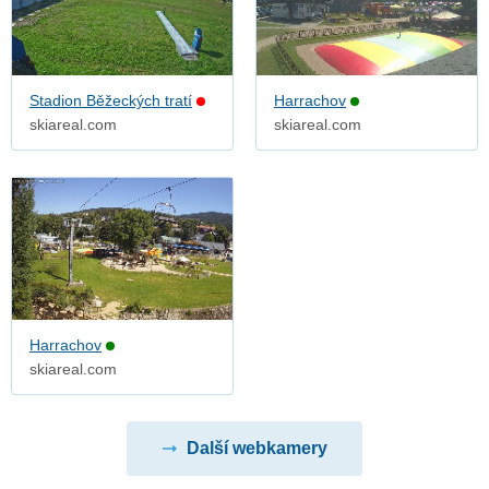
Stadion Běžeckých tratí
Harrachov
skiareal.com
skiareal.com
Harrachov
skiareal.com
Další webkamery