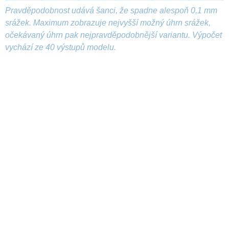
Pravděpodobnost udává šanci, že spadne alespoň 0,1 mm
srážek. Maximum zobrazuje nejvyšší možný úhrn srážek,
očekávaný úhrn pak nejpravděpodobnější variantu. Výpočet
vychází ze 40 výstupů modelu.