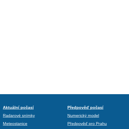
Aktuální počasí
Předpověď počasí
Radarové snímky
Numerický model
Meteostanice
Předpověď pro Prahu