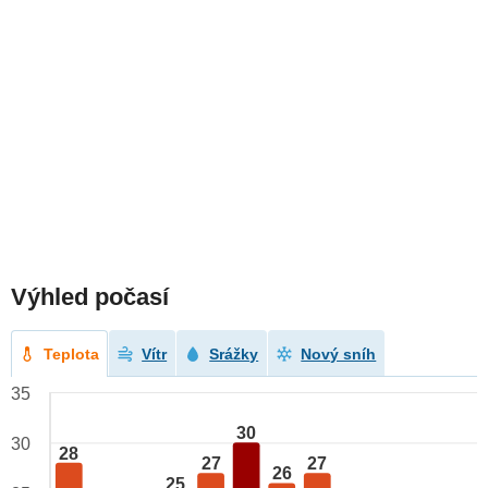
Výhled počasí
Teplota
Vítr
Srážky
Nový sníh
35
30
30
28
27
27
26
25