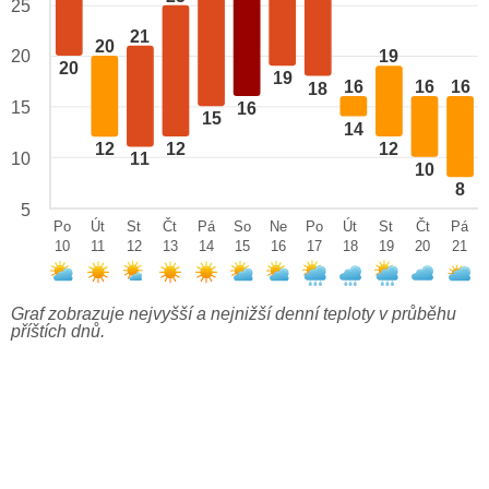
25
21
20
20
19
20
19
16
16
16
18
15
16
15
14
12
12
12
10
11
10
8
5
Po
Út
St
Čt
Pá
So
Ne
Po
Út
St
Čt
Pá
10
11
12
13
14
15
16
17
18
19
20
21
Graf zobrazuje nejvyšší a nejnižší denní teploty v průběhu
příštích dnů.