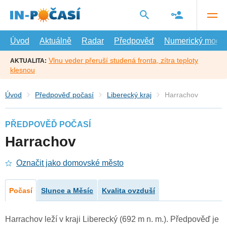
Přejít
na
hlavní
obsah
Úvod
Aktuálně
Radar
Předpověď
Numerický model
Vlnu veder přeruší studená fronta, zítra teploty
AKTUALITA:
klesnou
Úvod
Předpověď počasí
Liberecký kraj
Harrachov
PŘEDPOVĚĎ POČASÍ
Harrachov
Označit jako domovské město
Počasí
Slunce a Měsíc
Kvalita ovzduší
Harrachov leží v kraji Liberecký (692 m n. m.). Předpověď je